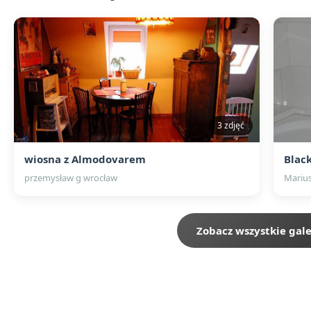
3 zdjęć
wiosna z Almodovarem
Blac
przemysław g wrocław
Mariu
Zobacz wszystkie gale