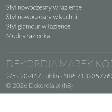
Styl nowoczesny w łazience
Styl nowoczesny w kuchni
Styl glamour w łazience
Modna łazienka
DEKORDIA MAREK KO
2/5
·
20-447 Lublin
·
NIP: 713235776
© 2026 Dekordia.pl (h8)