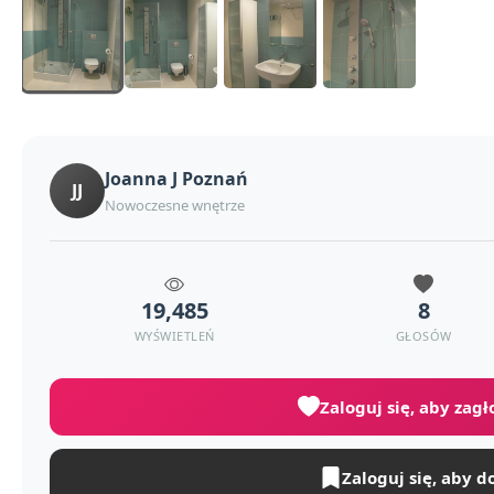
Joanna J Poznań
JJ
Nowoczesne wnętrze
19,485
8
WYŚWIETLEŃ
GŁOSÓW
Zaloguj się, aby zag
Zaloguj się, aby d