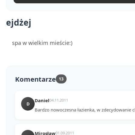
ejdżej
spa w wielkim mieście:)
Komentarze
13
Daniel
04.11.2011
D
Bardzo nowoczesna łazienka, w zdecydowanie c
Mirosław
01.09.2011