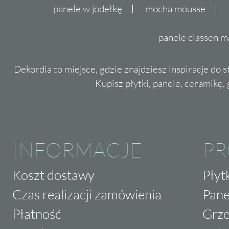
panele w jodełkę
mocha mousse
panele classen m
Dekordia to miejsce, gdzie znajdziesz inspiracje do 
Kupisz płytki, panele, ceramikę, g
INFORMACJE
P
Koszt dostawy
Płyt
Czas realizacji zamówienia
Pane
Płatność
Grze