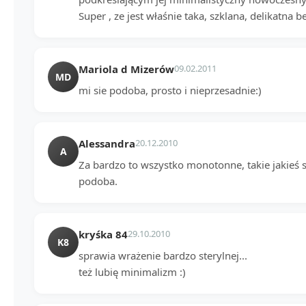
Super , ze jest właśnie taka, szklana, delikatna be
Mariola d Mizerów
09.02.2011
MD
mi sie podoba, prosto i nieprzesadnie:)
Alessandra
20.12.2010
A
Za bardzo to wszystko monotonne, takie jakieś s
podoba.
kryśka 84
29.10.2010
K8
sprawia wrażenie bardzo sterylnej...
też lubię minimalizm :)