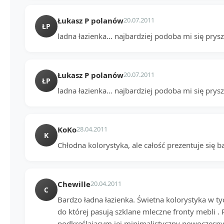
Łukasz P polanów
20.07.2011
ŁP
ladna łazienka... najbardziej podoba mi się prysz
Łukasz P polanów
20.07.2011
ŁP
ladna łazienka... najbardziej podoba mi się prysz
KoKo
28.04.2011
K
Chłodna kolorystyka, ale całość prezentuje się 
Chewille
20.04.2011
C
Bardzo ładna łazienka. Świetna kolorystyka w ty
do której pasują szklane mleczne fronty mebli .
podkreślającym jej minimalistyczny nowoczesny 