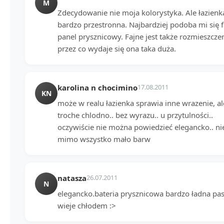
M
Zdecydowanie nie moja kolorystyka. Ale łazienka
bardzo przestronna. Najbardziej podoba mi się 
panel prysznicowy. Fajne jest także rozmieszcze
przez co wydaje się ona taka duża.
karolina n chocimino
17.08.2011
KN
może w realu łazienka sprawia inne wrazenie, al
troche chlodno.. bez wyrazu.. u przytulności..
oczywiście nie można powiedzieć elegancko.. nie 
mimo wszystko mało barw
natasza
26.07.2011
N
elegancko.bateria prysznicowa bardzo ładna pasu
wieje chłodem :>