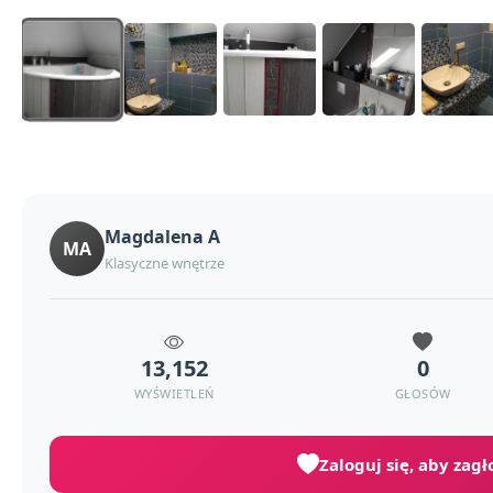
Magdalena A
MA
Klasyczne wnętrze
13,152
0
WYŚWIETLEŃ
GŁOSÓW
Zaloguj się, aby zag