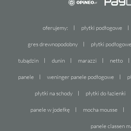
oferujemy:
płytki podłogowe
gres drewnopodobny
płytki podłogo
tubądzin
dunin
marazzi
netto
panele
weninger panele podłogowe
p
płytki na schody
płytki do łazienki
panele w jodełkę
mocha mousse
panele classen m