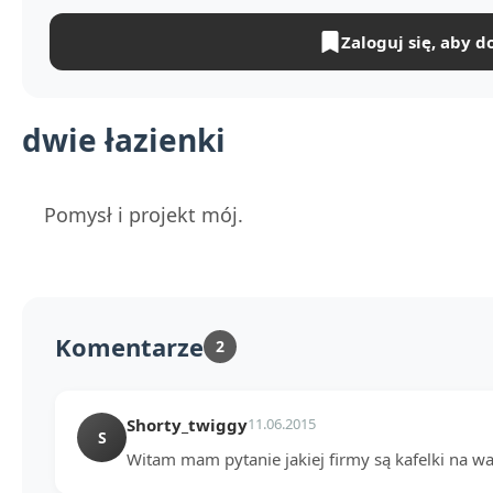
Zaloguj się, aby d
dwie łazienki
Pomysł i projekt mój.
Komentarze
2
Shorty_twiggy
11.06.2015
S
Witam mam pytanie jakiej firmy są kafelki na w