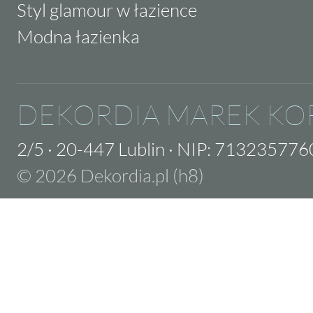
Styl glamour w łazience
Modna łazienka
DEKORDIA MAREK KO
2/5
·
20-447 Lublin
·
NIP: 713235776
© 2026 Dekordia.pl (h8)