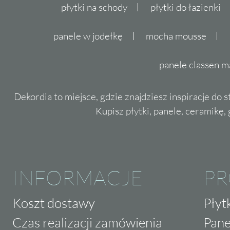
płytki na schody
płytki do łazienki
panele w jodełkę
mocha mousse
panele classen m
Dekordia to miejsce, gdzie znajdziesz inspiracje do 
Kupisz płytki, panele, ceramikę, g
INFORMACJE
P
Koszt dostawy
Płyt
Czas realizacji zamówienia
Pane