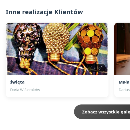
Inne realizacje Klientów
1 zdjęć
święta
Mała
Daria W Sieraków
Darius
Zobacz wszystkie gale