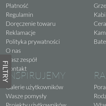
Płatność
Grze
Regulamin
Kabi
Doręczenie towaru
Cera
Reklamacje
Kam
Polityka prywatności
Bate
O nas
Nasz zespół
FILTRY
Kontakt
INSPIRUJEMY
RA
Galerie użytkowników
Pora
Wasze pomysły
Rodz
Projekty użytkowników
Właś