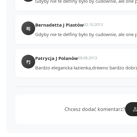
Gdyby nie te delfiny było by cudownie, ale one psu
Bernadetta J Piastów
02.10.2013
BJ
Gdyby nie te delfiny było by cudownie, ale one psu
Patrycja J Polanów
09.08.2013
PJ
Bardzo elegancka łazienka,drewno bardzo dobrz
Chcesz dodać komentarz?