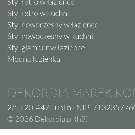
Styl retro w łazience
Styl retro w kuchni
Styl nowoczesny w łazience
Styl nowoczesny w kuchni
Styl glamour w łazience
Modna łazienka
DEKORDIA MAREK KO
2/5
·
20-447 Lublin
·
NIP: 713235776
© 2026 Dekordia.pl (h8)