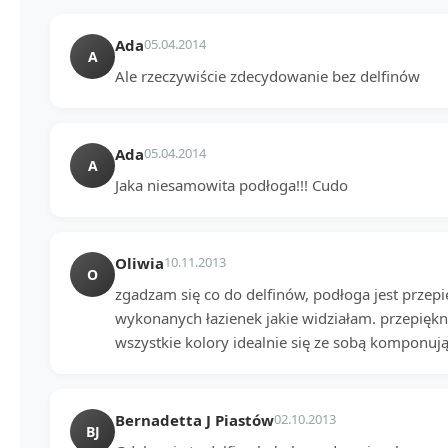
Ada
05.04.2014
A
Ale rzeczywiście zdecydowanie bez delfinów
Ada
05.04.2014
A
Jaka niesamowita podłoga!!! Cudo
Oliwia
10.11.2013
O
zgadzam się co do delfinów, podłoga jest przepię
wykonanych łazienek jakie widziałam. przepiękn
wszystkie kolory idealnie się ze sobą komponują, 
Bernadetta J Piastów
02.10.2013
BJ