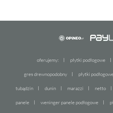
oferujemy:
płytki podłogowe
gres drewnopodobny
płytki podłogo
tubądzin
dunin
marazzi
netto
panele
weninger panele podłogowe
p