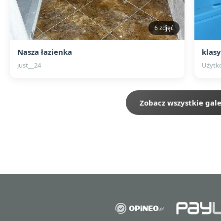
6 zdjęć
Nasza łazienka
klasy
just__24
Użytk
Zobacz wszystkie gale