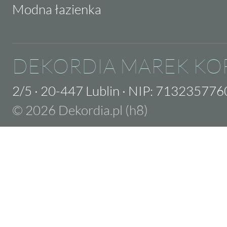
Modna łazienka
DEKORDIA MAREK KO
2/5
·
20-447 Lublin
·
NIP: 713235776
© 2026 Dekordia.pl (h8)