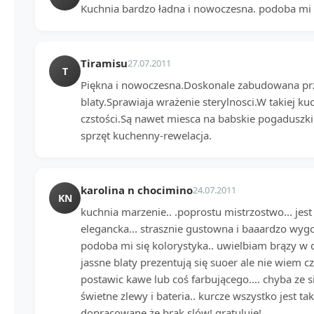
Kuchnia bardzo ładna i nowoczesna. podoba mi 
Tiramisu
27.07.2011
T
Piękna i nowoczesna.Doskonale zabudowana prze
blaty.Sprawiaja wrażenie sterylnosci.W takiej k
czstości.Są nawet miesca na babskie pogaduszki
sprzęt kuchenny-rewelacja.
karolina n chocimino
24.07.2011
KN
kuchnia marzenie.. .poprostu mistrzostwo... je
elegancka... strasznie gustowna i baaardzo wygo
podoba mi się kolorystyka.. uwielbiam brązy w 
jassne blaty prezentują się suoer ale nie wiem cz
postawic kawe lub coś farbującego.... chyba ze s
świetne zlewy i bateria.. kurcze wszystko jest t
dopracowane że brak slów! gratuluje!