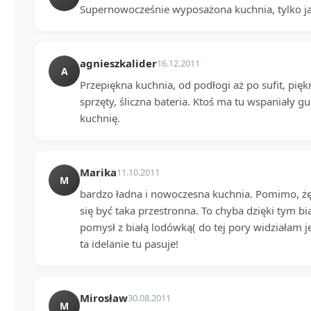
Supernowocześnie wyposażona kuchnia, tylko ja
agnieszkalider
16.12.2011
A
Przepiękna kuchnia, od podłogi aż po sufit, pięk
sprzęty, śliczna bateria. Ktoś ma tu wspaniały g
kuchnię.
Marika
11.10.2011
M
bardzo ładna i nowoczesna kuchnia. Pomimo, żę 
się być taka przestronna. To chyba dzięki tym 
pomysł z białą lodówką( do tej pory widziałam 
ta idelanie tu pasuje!
Mirosław
30.08.2011
M