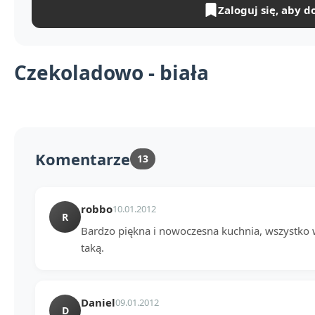
Zaloguj się, aby d
Czekoladowo - biała
Komentarze
13
robbo
10.01.2012
R
Bardzo piękna i nowoczesna kuchnia, wszystko w
taką.
Daniel
09.01.2012
D