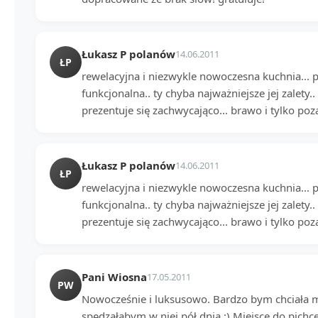
Łukasz P polanów
14.06.2011
ŁP
rewelacyjna i niezwykle nowoczesna kuchnia... p
funkcjonalna.. ty chyba najważniejsze jej zalety..
prezentuje się zachwycająco... brawo i tylko pozazdr
Łukasz P polanów
14.06.2011
ŁP
rewelacyjna i niezwykle nowoczesna kuchnia... p
funkcjonalna.. ty chyba najważniejsze jej zalety..
prezentuje się zachwycająco... brawo i tylko pozazdr
Pani Wiosna
17.05.2011
PW
Nowocześnie i luksusowo. Bardzo bym chciała m
spędzałabym w niej pół dnia :) Miejsce do pichc