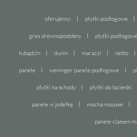
oferujemy:
płytki podłogowe
gres drewnopodobny
płytki podłogo
tubądzin
dunin
marazzi
netto
panele
weninger panele podłogowe
p
płytki na schody
płytki do łazienki
panele w jodełkę
mocha mousse
panele classen m