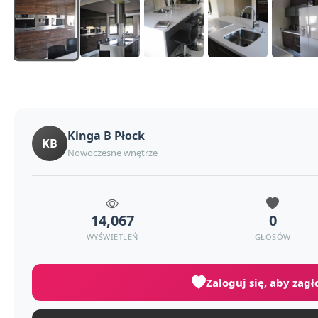
Kinga B Płock
KB
Nowoczesne wnętrze
14,067
0
WYŚWIETLEŃ
GŁOSÓW
Zaloguj się, aby zag