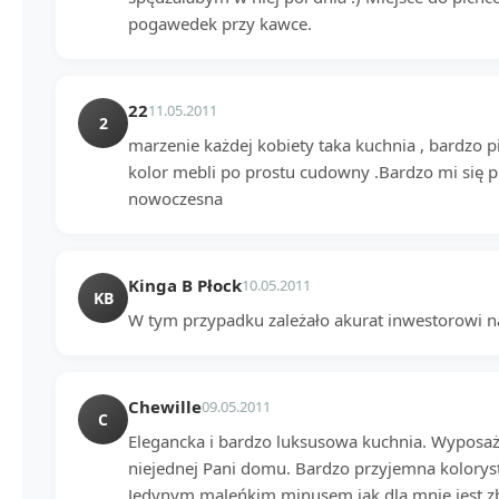
pogawedek przy kawce.
22
11.05.2011
2
marzenie każdej kobiety taka kuchnia , bardzo 
kolor mebli po prostu cudowny .Bardzo mi się p
nowoczesna
Kinga B Płock
10.05.2011
KB
W tym przypadku zależało akurat inwestorowi na
Chewille
09.05.2011
C
Elegancka i bardzo luksusowa kuchnia. Wyposa
niejednej Pani domu. Bardzo przyjemna kolorys
Jedynym maleńkim minusem jak dla mnie jest z