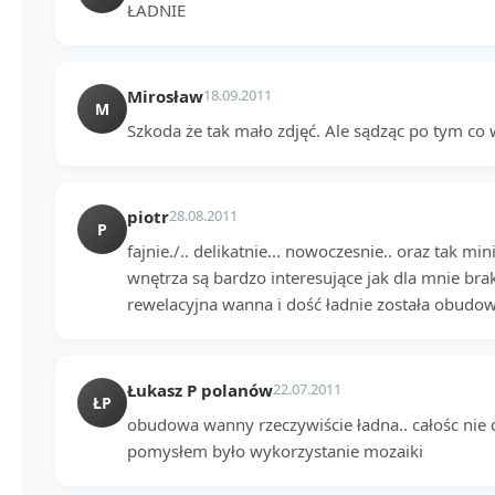
ŁADNIE
Mirosław
18.09.2011
M
Szkoda że tak mało zdjęć. Ale sądząc po tym co
piotr
28.08.2011
P
fajnie./.. delikatnie... nowoczesnie.. oraz tak min
wnętrza są bardzo interesujące jak dla mnie br
rewelacyjna wanna i dość ładnie została obudo
Łukasz P polanów
22.07.2011
ŁP
obudowa wanny rzeczywiście ładna.. całośc nie d
pomysłem było wykorzystanie mozaiki