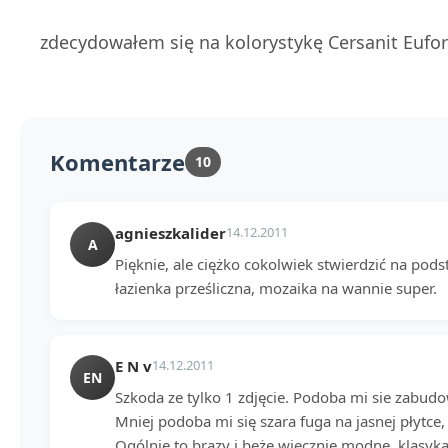
zdecydowałem się na kolorystykę Cersanit Eufor
Komentarze
10
agnieszkalider
14.12.2011
A
Pięknie, ale ciężko cokolwiek stwierdzić na pods
łazienka prześliczna, mozaika na wannie super.
E N v
14.12.2011
EN
Szkoda ze tylko 1 zdjęcie. Podoba mi sie zabudo
Mniej podoba mi się szara fuga na jasnej płytce
Ogólnie to brązy i beże wiecznie modne, klasyka 