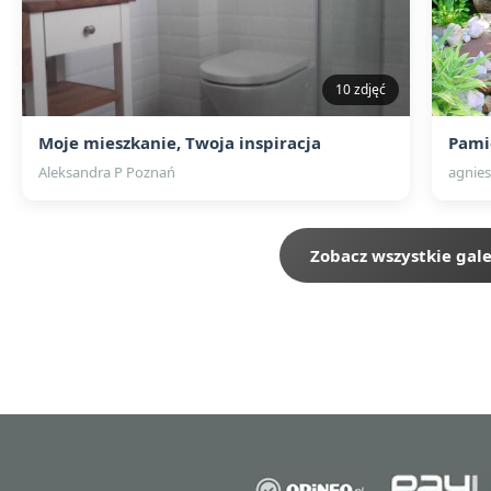
10 zdjęć
Moje mieszkanie, Twoja inspiracja
Pami
Aleksandra P Poznań
agnies
Zobacz wszystkie gale