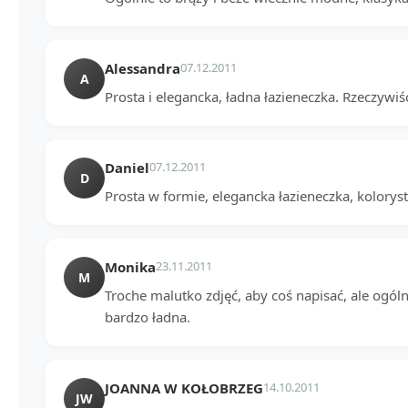
Alessandra
07.12.2011
A
Prosta i elegancka, ładna łazieneczka. Rzeczywiśc
Daniel
07.12.2011
D
Prosta w formie, elegancka łazieneczka, koloryst
Monika
23.11.2011
M
Troche malutko zdjęć, aby coś napisać, ale ogólni
bardzo ładna.
JOANNA W KOŁOBRZEG
14.10.2011
JW