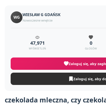
WIESŁAW G GDAŃSK
WG
Nowoczesne wnętrze
47,971
0
WYŚWIETLEŃ
GŁOSÓW
Zaloguj się, aby zag
Zaloguj się, aby d
czekolada mleczna, czy czekol