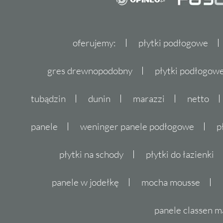
oferujemy:
płytki podłogowe
gres drewnopodobny
płytki podłogo
tubądzin
dunin
marazzi
netto
panele
weninger panele podłogowe
p
płytki na schody
płytki do łazienki
panele w jodełkę
mocha mousse
panele classen m