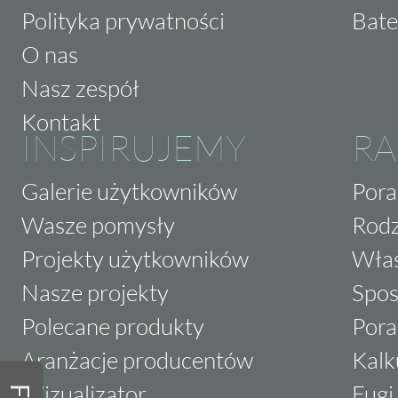
Polityka prywatności
Bate
O nas
Nasz zespół
Kontakt
INSPIRUJEMY
RA
Galerie użytkowników
Pora
Wasze pomysły
Rodz
Projekty użytkowników
Właś
Nasze projekty
Spos
Polecane produkty
Pora
Aranżacje producentów
Kalk
Wizualizator
Fugi 