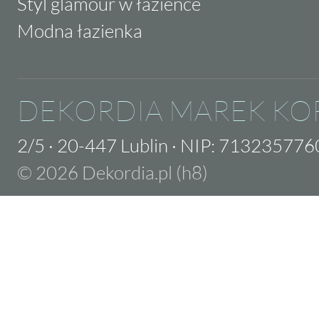
Styl glamour w łazience
Modna łazienka
DEKORDIA MAREK KO
2/5
·
20-447 Lublin
·
NIP: 713235776
© 2026 Dekordia.pl (h8)