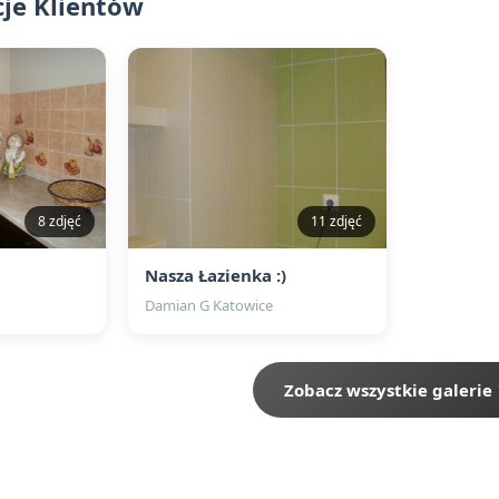
cje Klientów
8 zdjęć
11 zdjęć
ń
Nasza Łazienka :)
Damian G Katowice
Zobacz wszystkie galerie