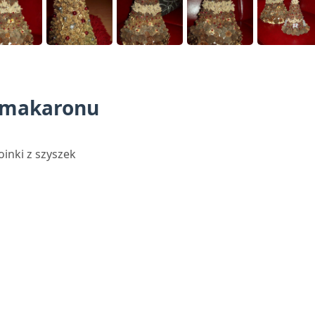
z makaronu
oinki z szyszek