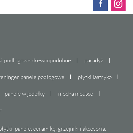
ki podłogowe drewnopodobne
paradyż
eninger panele podłogowe
płytki lastryko
panele w jodełkę
mocha mousse
r
ytki, panele, ceramikę, grzejniki i akcesoria.