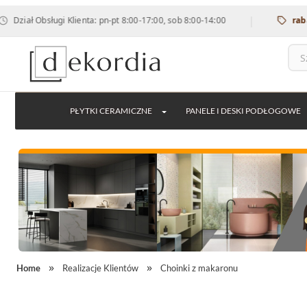
|
bsługi Klienta: pn-pt 8:00-17:00, sob 8:00-14:00
rabat 12% na
PŁYTKI CERAMICZNE
PANELE I DESKI PODŁOGOWE
Home
Realizacje Klientów
Choinki z makaronu