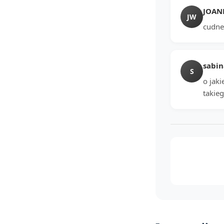
JOAN
JW
cudne
sabin
S
o jaki
takieg