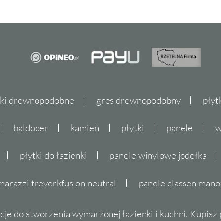
tki drewnopodobne
gres drewnopodobny
płyt
baldocer
kamień
płytki
panele
w
płytki do łazienki
panele winylowe jodełka
marazzi treverkfusion neutral
panele classen mano
cje do stworzenia wymarzonej łazienki i kuchni. Kupisz pł