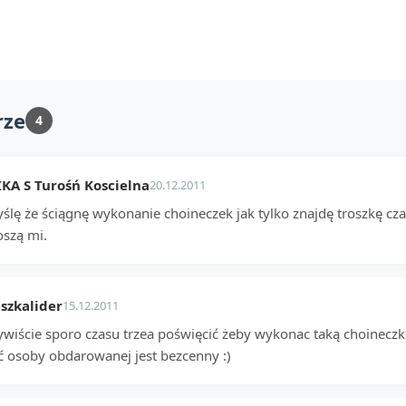
rze
4
A S Turośń Koscielna
20.12.2011
ślę że ściągnę wykonanie choineczek jak tylko znajdę troszkę cz
oszą mi.
szkalider
15.12.2011
wiście sporo czasu trzea poświęcić żeby wykonac taką choineczkę,
ć osoby obdarowanej jest bezcenny :)