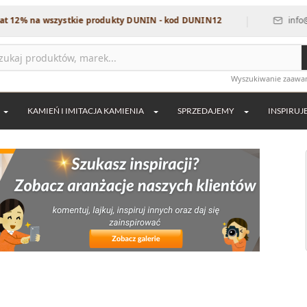
|
 wszystkie produkty DUNIN - kod DUNIN12
info@dekordia.
Wyszukiwanie zaaw
KAMIEŃ I IMITACJA KAMIENIA
SPRZEDAJEMY
INSPIRUJ