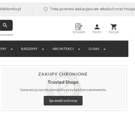
|
pl
Trwa przerwa wakacyjna we włoskich oraz hiszpańskich fab
Schowek
Konto
Koszyk
ansowane
EMY
RADZIMY
ARCHITEKCI
O NAS
ZAKUPY CHRONIONE
Trusted Shops
Gwarancja zwrotu pieniędzy przy każdym zamówieniu
Sprawdź ochronę