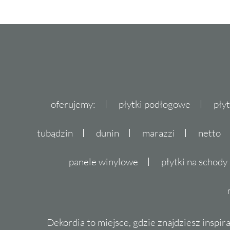
oferujemy:
płytki podłogowe
pły
tubądzin
dunin
marazzi
netto
panele winylowe
płytki na schody
Dekordia to miejsce, gdzie znajdziesz inspira