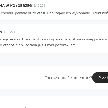
NA W KOŁOBRZEG
12.12.2011
 choinki, pewnie dużo czasu Pani zajęło ich wykonanie...efekt ko
a
11.12.2011
e piękne arcydzieła bardzo mi się podobają jak wcześniej pisałam
o czegoś nie wiedziała ja się robi pozdrawiam.
Chcesz dodać komentarz?
Zal