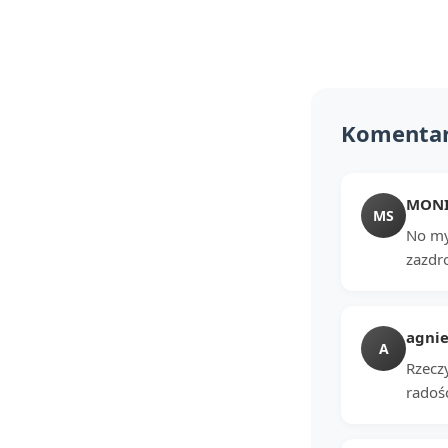
Komenta
MONIK
MS
No my
zazdr
agnie
A
Rzeczy
radoś