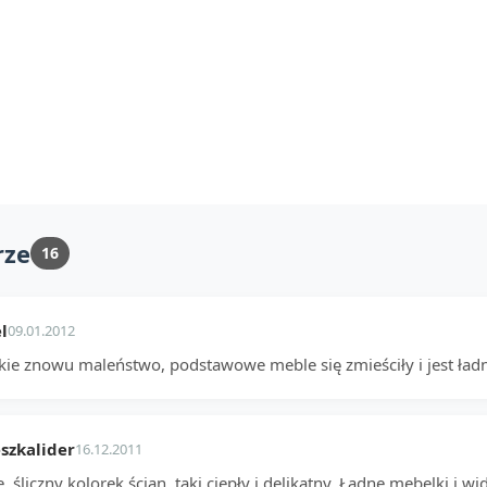
rze
16
l
09.01.2012
akie znowu maleństwo, podstawowe meble się zmieściły i jest ładn
szkalider
16.12.2011
, śliczny kolorek ścian, taki ciepły i delikatny. Ładne mebelki i