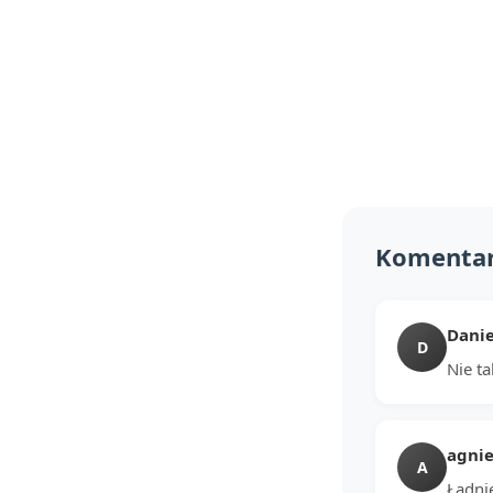
Komenta
Danie
D
Nie t
agnie
A
Ładnie