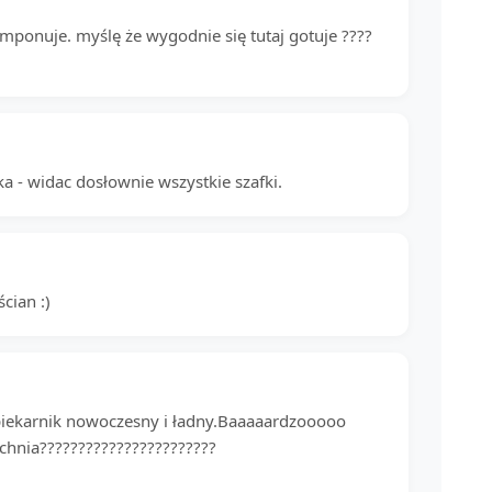
omponuje. myślę że wygodnie się tutaj gotuje ????
tka - widac dosłownie wszystkie szafki.
cian :)
.piekarnik nowoczesny i ładny.Baaaaardzooooo
uchnia???????????????????????