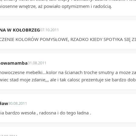
 wiosenne wnętrze, aż powiało optymizmem i radością.
NA W KOŁOBRZEG
07.10.2011
CZENIE KOLORÓW POMYSŁOWE, RZADKO KIEDY SPOTYKA SIĘ Z
nowamamba
31.08.2011
 nowoczesne mebelki...kolor na ścianach troche smutny a moze 
iec stad moje zdanie,,, ale i tak calosc prezentuje sie bardzo dob
sław
30.08.2011
a bardzo wesoła , radosna i do tego ładna .