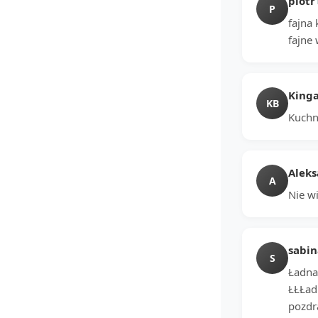
piotr
P
fajna
fajne 
Kinga
KB
Kuchni
Alek
A
Nie wi
sabin
S
Ładna
ŁŁŁad
pozdraw