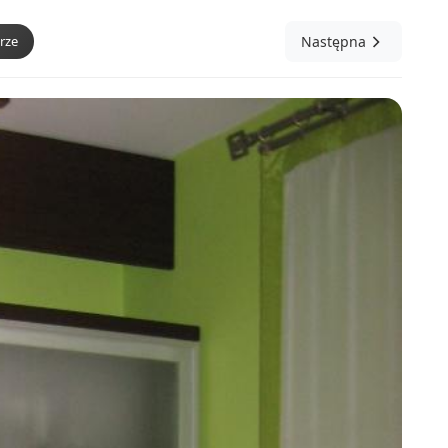
rze
Następna