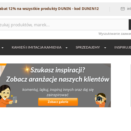
|
a wszystkie produkty DUNIN - kod DUNIN12
info@dekordia
Wyszukiwanie zaaw
KAMIEŃ I IMITACJA KAMIENIA
SPRZEDAJEMY
INSPIRUJ