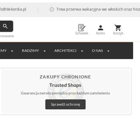
|
.pl
Trwa przerwa wakacyjna we włoskich oraz hiszpańskich fa
Schowek
Konto
Koszyk
ansowane
EMY
RADZIMY
ARCHITEKCI
O NAS
ZAKUPY CHRONIONE
Trusted Shops
Gwarancja zwrotu pieniędzy przy każdym zamówieniu
Sprawdź ochronę