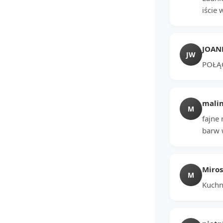
iście
JOAN
JW
POŁĄ
mali
M
fajne
barw w
Miro
M
Kuchni