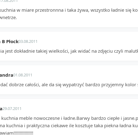
17.08.2011
 kuchnia w miare przestronnna i taka żywa, wszystko ładnie się k
wnetrze.
 B Płock
03.08.2011
a jest dokładnie takiej wielkości, jak widać na zdjęciu czyli malu
sandra
01.08.2011
dać dobrze całości, ale da się wypatrzyć bardzo przyjemny kolor ś
a
29.07.2011
 kuchnia meble nowoczesne i ładne.Barwy bardzo ciepłe i jasne
na kuchnia i praktyczna ciekawe ile kosztuje taka piekna ładna k
iam!!!!!!!!!!!!!!!!