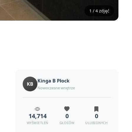
1 / 4 zdjęć
Kinga B Płock
KB
Nowoczesne wnętrze
14,714
0
0
WYŚWIETLEŃ
GŁOSÓW
ULUBIONYCH