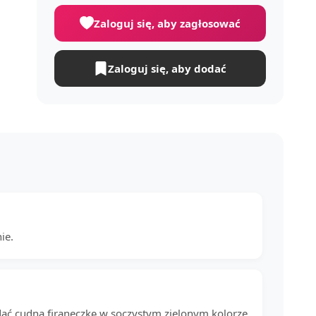
Zaloguj się, aby zagłosować
Zaloguj się, aby dodać
ie.
 widać cudną firaneczkę w soczystym zielonym kolorze