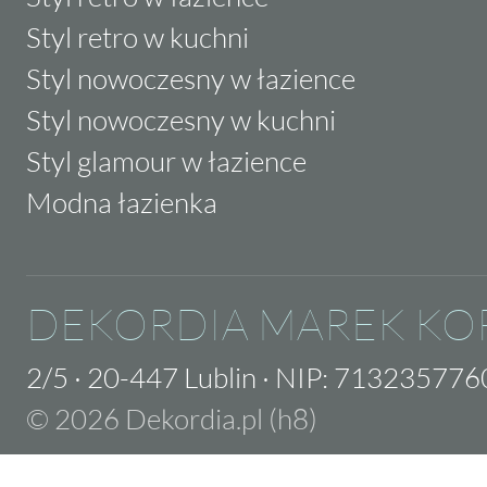
Styl retro w kuchni
Styl nowoczesny w łazience
Styl nowoczesny w kuchni
Styl glamour w łazience
Modna łazienka
DEKORDIA MAREK KO
2/5
·
20-447 Lublin
·
NIP: 713235776
© 2026 Dekordia.pl (h8)