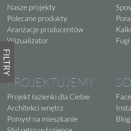
Nasze projekty
Spos
Polecane produkty
Pora
Aranżacje producentów
Kalk
Wizualizator
Fugi 
FILTRY
PROJEKTUJEMY
SO
Projekt łazienki dla Ciebie
Fac
Architekci wnętrz
Inst
Pomysł na mieszkanie
Blog
Styl retro w łazience