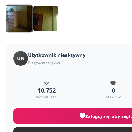
Użytkownik nieaktywny
UN
Klasyczne wnętrze
10,752
0
WYŚWIETLEŃ
GŁOSÓW
Zaloguj się, aby zag