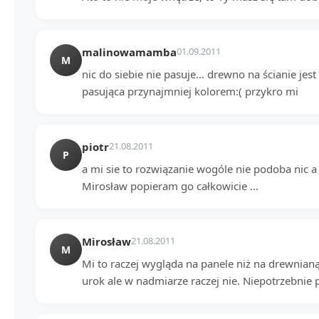
malinowamamba
01.09.2011
M
nic do siebie nie pasuje... drewno na ścianie j
pasująca przynajmniej kolorem:( przykro mi
piotr
21.08.2011
P
a mi sie to rozwiązanie wogóle nie podoba nic a 
Mirosław popieram go całkowicie ...
Mirosław
21.08.2011
M
Mi to raczej wygląda na panele niż na drewnia
urok ale w nadmiarze raczej nie. Niepotrzebnie po