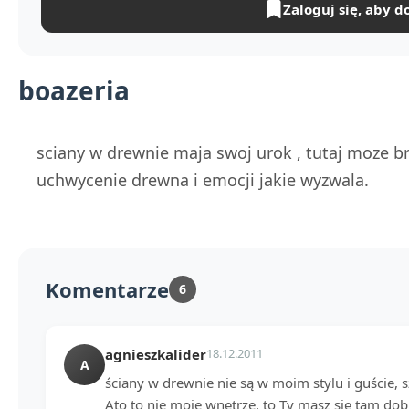
Zaloguj się, aby d
boazeria
sciany w drewnie maja swoj urok , tutaj moze br
uchwycenie drewna i emocji jakie wyzwala.
Komentarze
6
agnieszkalider
18.12.2011
A
ściany w drewnie nie są w moim stylu i guście, 
Ato to nie moje wnętrze, to Ty masz się tam dob