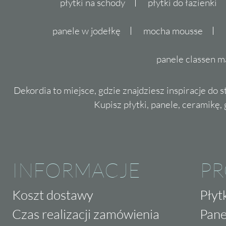
płytki na schody
płytki do łazienki
panele w jodełkę
mocha mousse
panele classen m
Dekordia to miejsce, gdzie znajdziesz inspiracje do 
Kupisz płytki, panele, ceramikę, g
INFORMACJE
P
Koszt dostawy
Płyt
Czas realizacji zamówienia
Pane