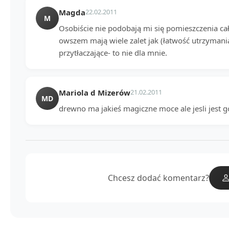
Magda
22.02.2011
M
Osobiście nie podobają mi się pomieszczenia cał
owszem mają wiele zalet jak (łatwość utrzymania 
przytłaczające- to nie dla mnie.
Mariola d Mizerów
21.02.2011
MD
drewno ma jakieś magiczne moce ale jesli jest 
Chcesz dodać komentarz?