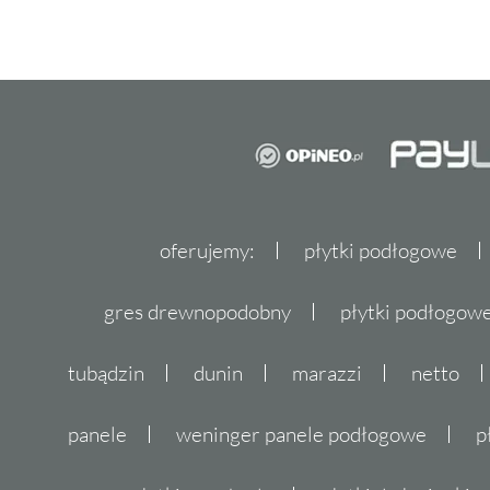
oferujemy:
płytki podłogowe
gres drewnopodobny
płytki podłogo
tubądzin
dunin
marazzi
netto
panele
weninger panele podłogowe
p