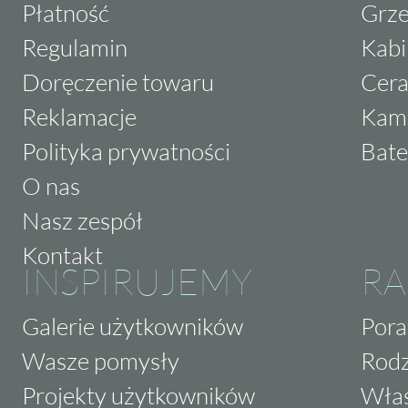
Płatność
Grze
Regulamin
Kabi
Doręczenie towaru
Cera
Reklamacje
Kam
Polityka prywatności
Bate
O nas
Nasz zespół
Kontakt
INSPIRUJEMY
RA
Galerie użytkowników
Pora
Wasze pomysły
Rodz
Projekty użytkowników
Właś