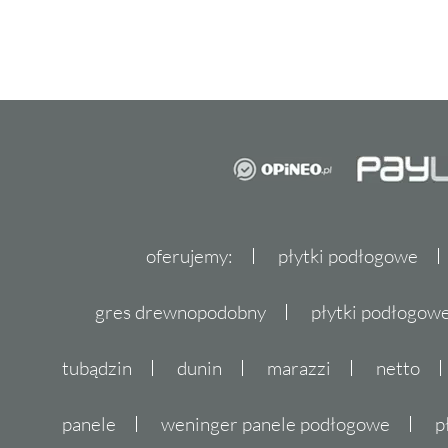
oferujemy:
płytki podłogowe
gres drewnopodobny
płytki podłogo
tubądzin
dunin
marazzi
netto
panele
weninger panele podłogowe
p