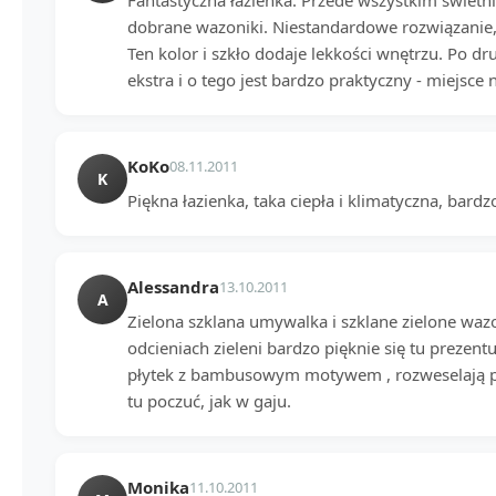
Fantastyczna łazienka. Przede wszystkim świetn
dobrane wazoniki. Niestandardowe rozwiązanie,
Ten kolor i szkło dodaje lekkości wnętrzu. Po dr
ekstra i o tego jest bardzo praktyczny - miejsce 
KoKo
08.11.2011
K
Piękna łazienka, taka ciepła i klimatyczna, bard
Alessandra
13.10.2011
A
Zielona szklana umywalka i szklane zielone waz
odcieniach zieleni bardzo pięknie się tu prezent
płytek z bambusowym motywem , rozweselają po
tu poczuć, jak w gaju.
Monika
11.10.2011