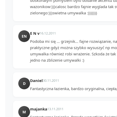
doskonalym pomyslem bylo dodanie akcentu b
wazonikow:)))calosc bardzo fajnie wyglada tak 
zielonego:)))swietna umywalka :)))))))
E N v
16.12.2011
EN
Podoba mi się ... grzejnik... fajne rozwiązanie, 
praktyczne gdyż można szybko wysuszyć np mokr
umywalka również robi wrażenie. Szkoda że tak 
jedno na zblizenie umywalki :)
Daniel
30.11.2011
D
Fantastyczna łazienka, bardzo oryginalna, ciepła,
majanka
13.11.2011
M