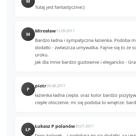
M
Tutaj jest fantastycznie:)
Mirosław
12.09.2011
M
Bardzo ładna i sympatyczna łazienka. Podoba mi 
dodatki - zwłaszcza umywalka. Fajnie się to ze
uroku.
Jak dla mnie bardzo gustownie i elegancko - Gra
piotr
26.08.2011
P
łazienka ładna ciepla. oraz kolor bardzo pozyty
ciepłe otoczenie. mi się podoba to wnętrze. bar
Łukasz P polanów
20.07.2011
ŁP
fajny kolorek... i podobają mi się dodatki..są jasn