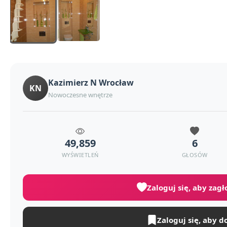
Kazimierz N Wrocław
KN
Nowoczesne wnętrze
49,859
6
WYŚWIETLEŃ
GŁOSÓW
Zaloguj się, aby zag
Zaloguj się, aby d