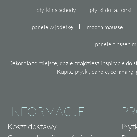
płytki na schody
płytki do łazienki
panele w jodełkę
mocha mousse
panele classen m
Dekordia to miejsce, gdzie znajdziesz inspiracje do 
Kupisz płytki, panele, ceramikę, g
INFORMACJE
P
Koszt dostawy
Płyt