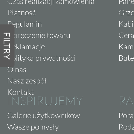
Czas realizacji zamówienia
Pane
Płatność
Grze
Regulamin
Kabi
Doręczenie towaru
Cera
FILTRY
Reklamacje
Kam
Polityka prywatności
Bate
O nas
Nasz zespół
Kontakt
INSPIRUJEMY
RA
Galerie użytkowników
Pora
Wasze pomysły
Rodz