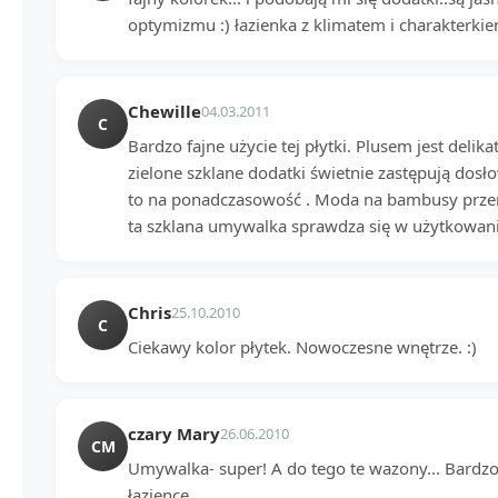
optymizmu :) łazienka z klimatem i charakterkiem
Chewille
04.03.2011
C
Bardzo fajne użycie tej płytki. Plusem jest deli
zielone szklane dodatki świetnie zastępują dos
to na ponadczasowość . Moda na bambusy przem
ta szklana umywalka sprawdza się w użytkowan
Chris
25.10.2010
C
Ciekawy kolor płytek. Nowoczesne wnętrze. :)
czary Mary
26.06.2010
CM
Umywalka- super! A do tego te wazony... Bardzo 
łazience.