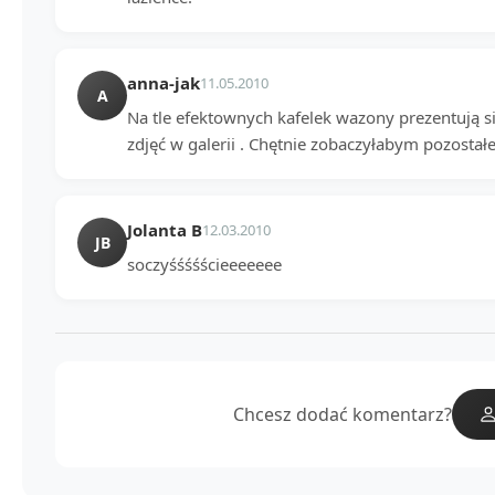
anna-jak
11.05.2010
A
Na tle efektownych kafelek wazony prezentują s
zdjęć w galerii . Chętnie zobaczyłabym pozostałe 
Jolanta B
12.03.2010
JB
soczyśśśśścieeeeeee
Chcesz dodać komentarz?