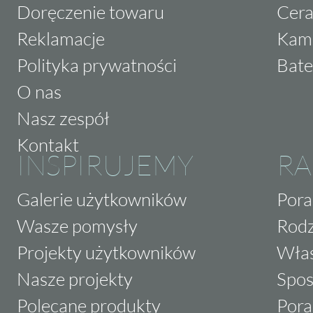
Doręczenie towaru
Cera
Reklamacje
Kam
Polityka prywatności
Bate
O nas
Nasz zespół
Kontakt
INSPIRUJEMY
RA
Galerie użytkowników
Pora
Wasze pomysły
Rodz
Projekty użytkowników
Właś
Nasze projekty
Spos
Polecane produkty
Pora