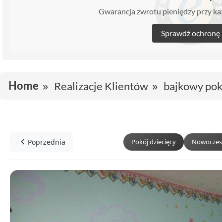
Gwarancja zwrotu pieniędzy przy 
Sprawdź ochronę
Home
Realizacje Klientów
bajkowy pok
Poprzednia
Pokój dziecięcy
Nowoczes