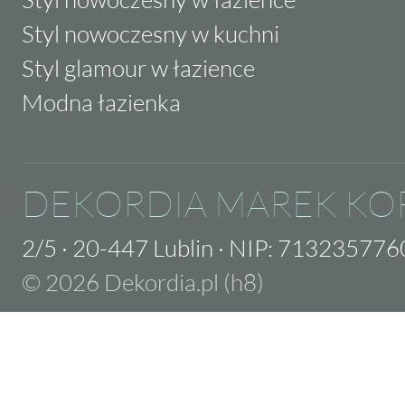
Styl nowoczesny w kuchni
Styl glamour w łazience
Modna łazienka
DEKORDIA MAREK KO
2/5
·
20-447 Lublin
·
NIP: 713235776
© 2026 Dekordia.pl (h8)