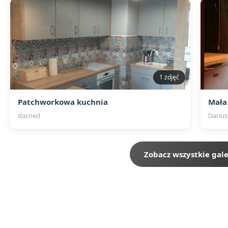
1 zdjęć
Patchworkowa kuchnia
Mała
dar.ned
Darius
Zobacz wszystkie gale