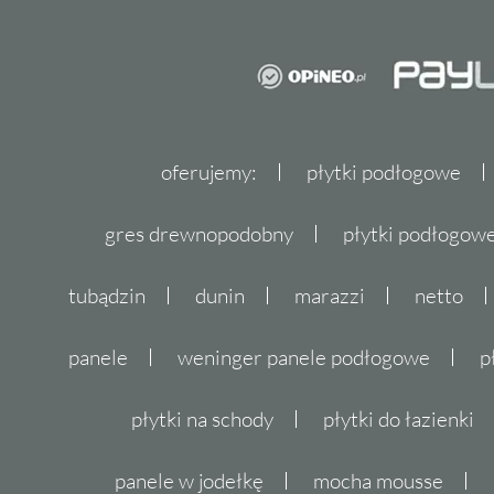
oferujemy:
płytki podłogowe
gres drewnopodobny
płytki podłogo
tubądzin
dunin
marazzi
netto
panele
weninger panele podłogowe
p
płytki na schody
płytki do łazienki
panele w jodełkę
mocha mousse