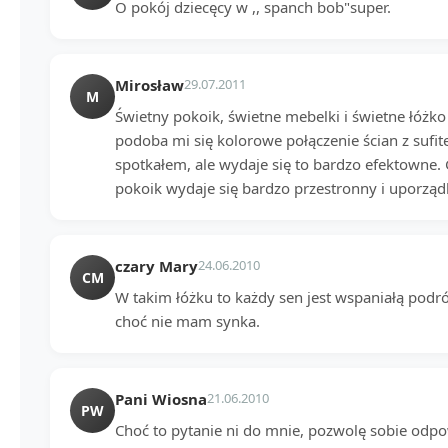
O pokój dziecęcy w ,, spanch bob"super.
Mirosław
29.07.2011
M
Świetny pokoik, świetne mebelki i świetne łóżko 
podoba mi się kolorowe połączenie ścian z sufit
spotkałem, ale wydaje się to bardzo efektowne.
pokoik wydaje się bardzo przestronny i uporz
czary Mary
24.06.2010
CM
W takim łóżku to każdy sen jest wspaniałą podró
choć nie mam synka.
Pani Wiosna
21.06.2010
PW
Choć to pytanie ni do mnie, pozwolę sobie odpow