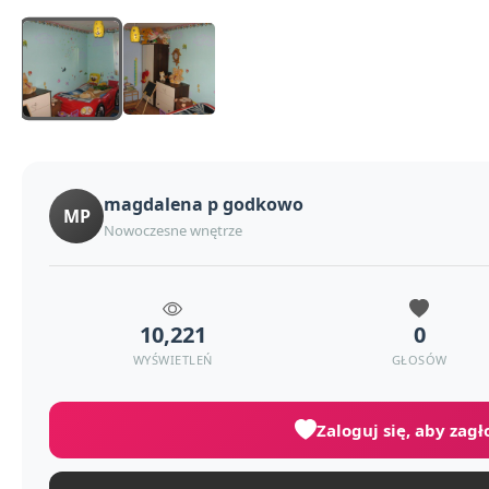
magdalena p godkowo
MP
Nowoczesne wnętrze
10,221
0
WYŚWIETLEŃ
GŁOSÓW
Zaloguj się, aby zag