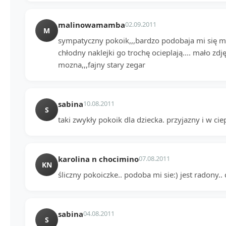
malinowamamba
02.09.2011
M
sympatyczny pokoik,,,bardzo podobaja mi się me
chłodny naklejki go trochę ocieplają.... mało zdj
mozna,,,fajny stary zegar
sabina
10.08.2011
S
taki zwykły pokoik dla dziecka. przyjazny i w cie
karolina n chocimino
07.08.2011
KN
śliczny pokoiczke.. podoba mi sie:) jest radony.. 
sabina
04.08.2011
S