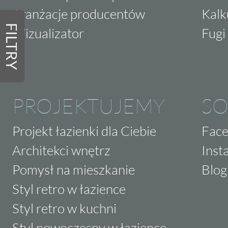
Aranżacje producentów
Kalk
FILTRY
Wizualizator
Fugi 
PROJEKTUJEMY
SO
Projekt łazienki dla Ciebie
Fac
Architekci wnętrz
Inst
Pomysł na mieszkanie
Blog
Styl retro w łazience
Styl retro w kuchni
Styl nowoczesny w łazience