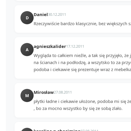
Daniel
30.12.2011
D
Rzeczywiście bardzo klasycznie, bez większych s
agnieszkalider
17.12.2011
A
Wygląda to całkiem nieźle, a tak się przyjęło, że 
na ścianach i na podłodzę, a wszytsko to za prz
podoba i ciekawie się prezentuje wraz z mebelk
Mirosław
27.08.2011
M
płytki ładne i ciekawie ułożone, podoba mi się 
, bo za mocno wszystko by się ze sobą zlało.
07.08.2011