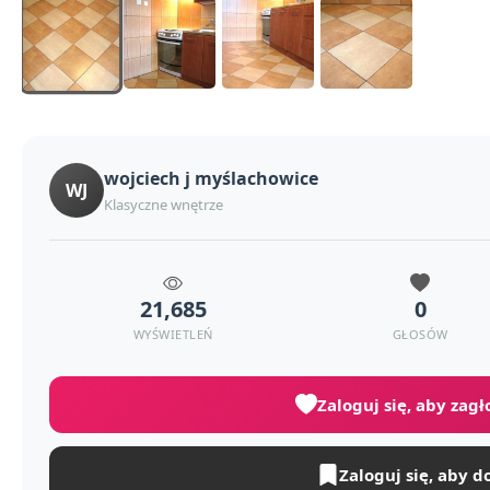
wojciech j myślachowice
WJ
Klasyczne wnętrze
21,685
0
WYŚWIETLEŃ
GŁOSÓW
Zaloguj się, aby zag
Zaloguj się, aby d