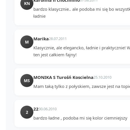
karolina n chocimino
KN
bardzo klasycznie.. ale podoba mi się bo wszystk
ładnie
Marika
28.07.2011
M
Klasycznie, ale elegancko, ładnie i praktycznie!
ten jest całkiem fajny!
MONIKA S Turośń Koscielna
25.10.2010
MS
Mam taką tylko z połyskiem, zawsze jest na topie
22
30.06.2010
2
bardzo ładne , podoba mi się kolor ciemniejszy