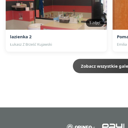
5 zdjęć
lazienka 2
Poma
Łukasz Z Brześć Kujawski
Emilia
Zobacz wszystkie gale