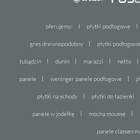
oferujemy:
płytki podłogowe
gres drewnopodobny
płytki podłogo
tubądzin
dunin
marazzi
netto
panele
weninger panele podłogowe
p
płytki na schody
płytki do łazienki
panele w jodełkę
mocha mousse
panele classen m