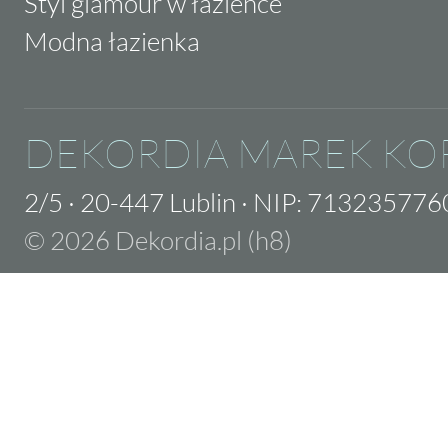
Styl glamour w łazience
Modna łazienka
DEKORDIA MAREK KO
2/5
·
20-447 Lublin
·
NIP: 713235776
© 2026 Dekordia.pl (h8)