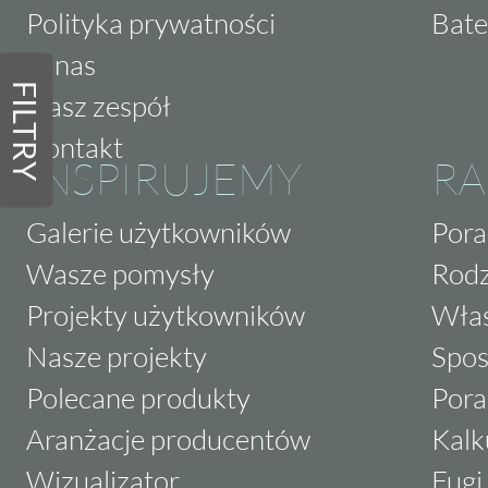
Polityka prywatności
Bate
O nas
FILTRY
Nasz zespół
Kontakt
INSPIRUJEMY
RA
Galerie użytkowników
Pora
Wasze pomysły
Rodz
Projekty użytkowników
Właś
Nasze projekty
Spos
Polecane produkty
Pora
Aranżacje producentów
Kalk
Wizualizator
Fugi 