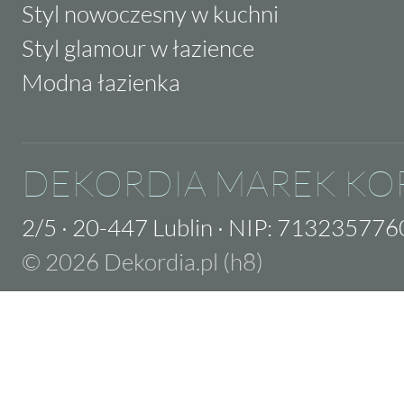
Styl nowoczesny w kuchni
Styl glamour w łazience
Modna łazienka
DEKORDIA MAREK KO
2/5
·
20-447 Lublin
·
NIP: 713235776
© 2026 Dekordia.pl (h8)