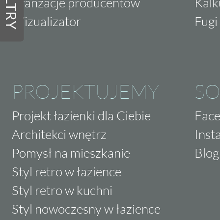
FILTRY
Aranżacje producentów
Kalk
Wizualizator
Fugi 
PROJEKTUJEMY
SO
Projekt łazienki dla Ciebie
Fac
Architekci wnętrz
Inst
Pomysł na mieszkanie
Blog
Styl retro w łazience
Styl retro w kuchni
Styl nowoczesny w łazience