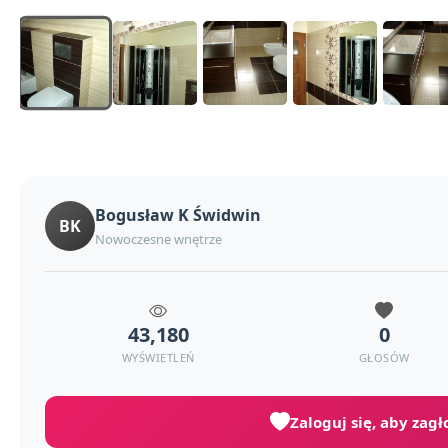
Bogusław K Świdwin
BK
Nowoczesne wnętrze
43,180
0
WYŚWIETLEŃ
GŁOSÓW
Zaloguj się, aby zag