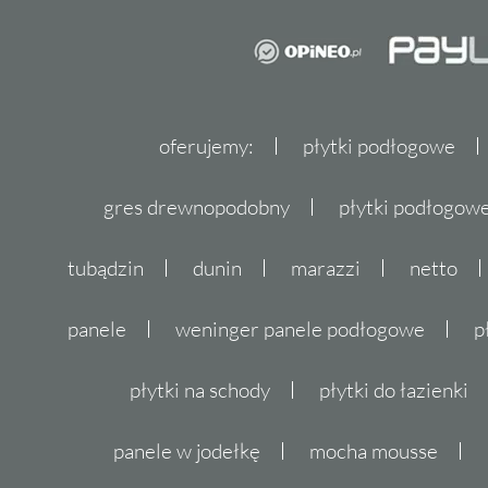
oferujemy:
płytki podłogowe
gres drewnopodobny
płytki podłogo
tubądzin
dunin
marazzi
netto
panele
weninger panele podłogowe
p
płytki na schody
płytki do łazienki
panele w jodełkę
mocha mousse