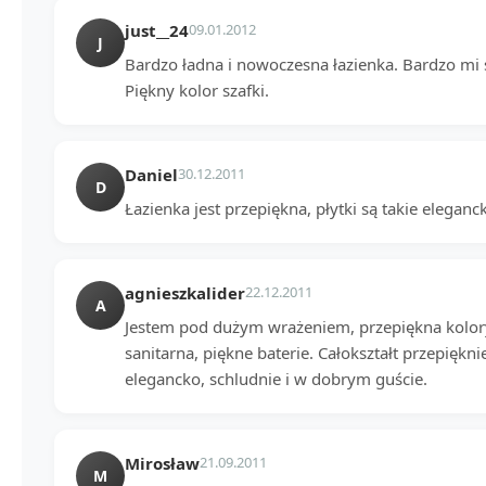
just__24
09.01.2012
J
Bardzo ładna i nowoczesna łazienka. Bardzo mi
Piękny kolor szafki.
Daniel
30.12.2011
D
Łazienka jest przepiękna, płytki są takie eleganc
agnieszkalider
22.12.2011
A
Jestem pod dużym wrażeniem, przepiękna kolory
sanitarna, piękne baterie. Całokształt przepiękn
elegancko, schludnie i w dobrym guście.
Mirosław
21.09.2011
M