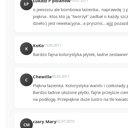
Łukasz P polanów
10.07.2011
ŁP
o jeessssu ale bombowa łazienka.. naprawdę :) 
piękna.. ktos kto ją "tworzył" zadbał o każdy sz
dzieło:) jest rewelacyjna.. a prysznic.. ajjjj pozazd
KoKo
13.05.2011
K
Bardzo fajna kolorystyka płytek, ładne zestawien
Chewille
05.05.2011
C
Piękna łazienka. Kolorystyka wanilii i czekolady
Bardzo ładnie ułożone płytki. fajne przejście c
na podłogę. Przepiękne duże lustro na tle kwia
czary Mary
02.07.2010
CM