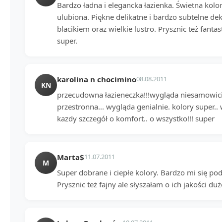
Bardzo ładna i elegancka łazienka. Świetna kol
ulubiona. Piękne delikatne i bardzo subtelne d
blacikiem oraz wielkie lustro. Prysznic też fanta
super.
karolina n chocimino
08.08.2011
KN
przecudowna łazieneczka!!!wygląda niesamowicie
przestronna... wygląda genialnie. kolory super..
kazdy szczegół o komfort.. o wszystko!!! super
Marta$
11.07.2011
M
Super dobrane i ciepłe kolory. Bardzo mi się 
Prysznic też fajny ale słyszałam o ich jakości d