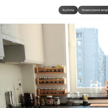
Kuchnia
Nowoczesne wnęt