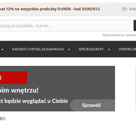
|
szystkie produkty DUNIN - kod DUNIN12
info@dekordia.pl
Wyszukiwanie zaaw
KAMIEŃ I IMITACJA KAMIENIA
SPRZEDAJEMY
INSPIRUJ
TRO