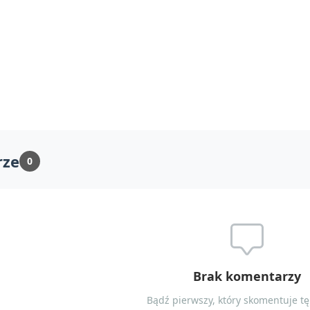
rze
0
Brak komentarzy
Bądź pierwszy, który skomentuje tę 