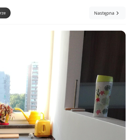
rze
Następna