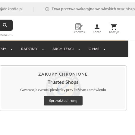
|
Trwa przerwa wakacyjna we włoskich oraz hiszpańskich fabry
Schowek
Konto
Koszyk
ansowane
EMY
RADZIMY
ARCHITEKCI
O NAS
ZAKUPY CHRONIONE
Trusted Shops
Gwarancja zwrotu pieniędzy przy każdym zamówieniu
Sprawdź ochronę