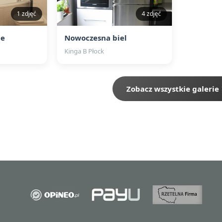
1 zdjęć
4 zdjęć
ie
Nowoczesna biel
Kinga B Płock
Zobacz wszystkie galerie