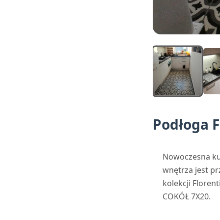
Podłoga 
Nowoczesna kuc
wnętrza jest p
kolekcji Floren
COKÓŁ 7X20.