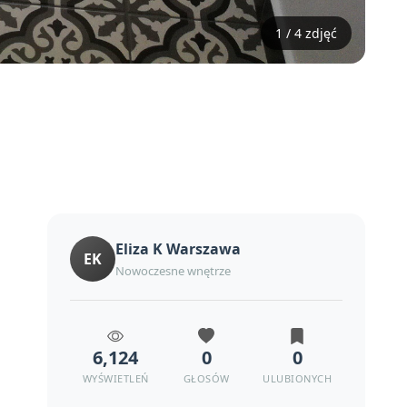
1 / 4 zdjęć
Eliza K Warszawa
EK
Nowoczesne wnętrze
6,124
0
0
WYŚWIETLEŃ
GŁOSÓW
ULUBIONYCH