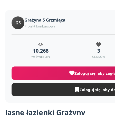
Grażyna S Grzmiąca
GS
Projekt konkursowy
10,268
3
WYŚWIETLEŃ
GŁOSÓW
Zaloguj się, aby zag
Zaloguj się, aby d
Jasne łazienki Grażyny