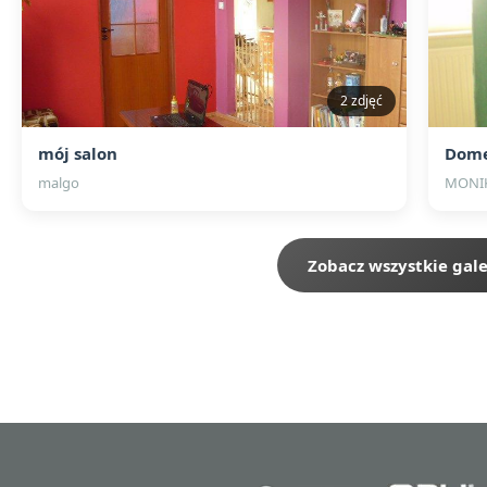
2 zdjęć
mój salon
Dome
malgo
MONIK
Zobacz wszystkie gale