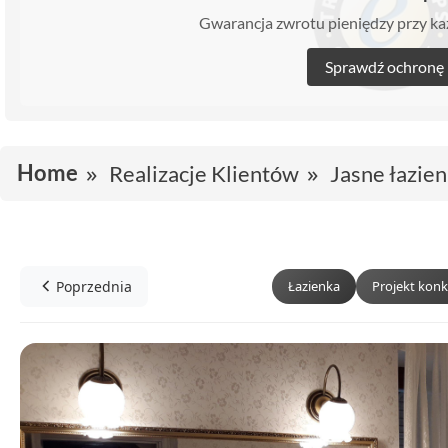
Gwarancja zwrotu pieniędzy przy 
Sprawdź ochronę
Home
Realizacje Klientów
Jasne łazie
Poprzednia
Łazienka
Projekt kon