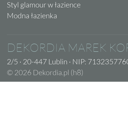
Styl glamour w łazience
Modna łazienka
DEKORDIA MAREK KO
2/5
·
20-447 Lublin
·
NIP: 713235776
© 2026 Dekordia.pl (h8)