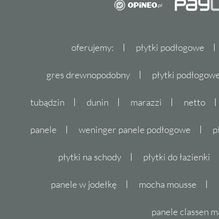
oferujemy:
płytki podłogowe
gres drewnopodobny
płytki podłogo
tubądzin
dunin
marazzi
netto
panele
weninger panele podłogowe
p
płytki na schody
płytki do łazienki
panele w jodełkę
mocha mousse
panele classen m