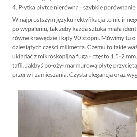
Płytka płytce nierówna - szybkie porównanie
W najprostszym języku rektyfikacja to nic inneg
po wypaleniu, tak żeby każda sztuka miała ident
równe krawędzie i kąty 90 stopni. Mówimy tu o 
dziesiątych części milimetra. Czemu to takie wa
układać z mikroskopijną fugą - często 1,5-2 mm. 
tafli. Jakbyś położył marmurową płytę przyciętą
przerw i zamieszania. Czysta elegancja oraz wy