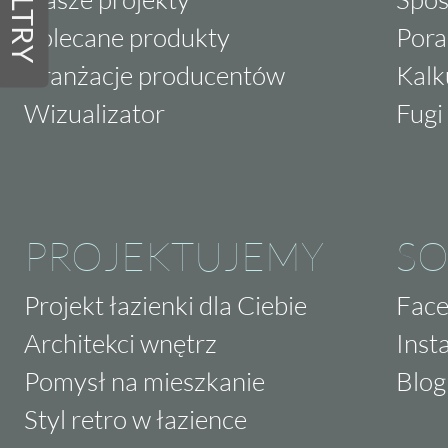
FILTRY
Polecane produkty
Pora
Aranżacje producentów
Kalk
Wizualizator
Fugi 
PROJEKTUJEMY
SO
Projekt łazienki dla Ciebie
Fac
Architekci wnętrz
Inst
Pomysł na mieszkanie
Blog
Styl retro w łazience