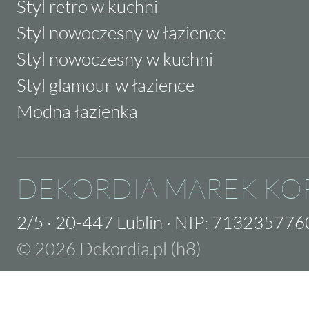
Styl retro w kuchni
Styl nowoczesny w łazience
Styl nowoczesny w kuchni
Styl glamour w łazience
Modna łazienka
DEKORDIA MAREK KO
2/5
·
20-447 Lublin
·
NIP: 713235776
© 2026 Dekordia.pl (h8)