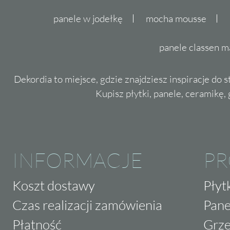
panele w jodełkę
mocha mousse
panele classen m
Dekordia to miejsce, gdzie znajdziesz inspiracje do 
Kupisz płytki, panele, ceramikę, g
INFORMACJE
P
Koszt dostawy
Płyt
Czas realizacji zamówienia
Pane
Płatność
Grze