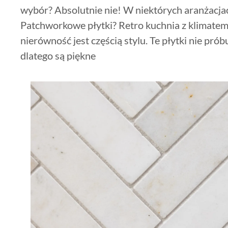
wybór? Absolutnie nie! W niektórych aranżacjach
Patchworkowe płytki? Retro kuchnia z klimatem w
nierówność jest częścią stylu. Te płytki nie prób
dlatego są piękne