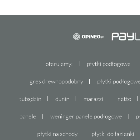
oferujemy:
płytki podłogowe
gres drewnopodobny
płytki podłogo
tubądzin
dunin
marazzi
netto
panele
weninger panele podłogowe
p
płytki na schody
płytki do łazienki