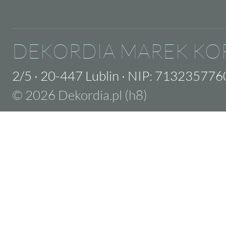
DEKORDIA MAREK KO
2/5
·
20-447 Lublin
·
NIP: 713235776
© 2026 Dekordia.pl (h8)