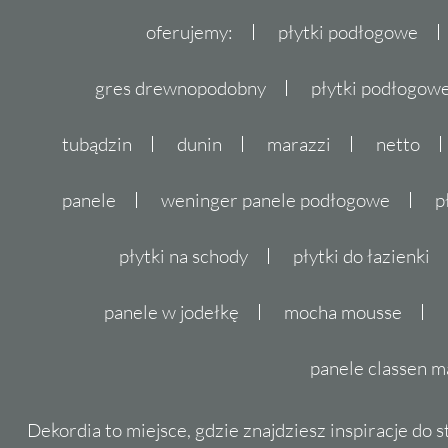
oferujemy:
płytki podłogowe
gres drewnopodobny
płytki podłogo
tubądzin
dunin
marazzi
netto
panele
weninger panele podłogowe
p
płytki na schody
płytki do łazienki
panele w jodełkę
mocha mousse
panele classen m
Dekordia to miejsce, gdzie znajdziesz inspiracje do 