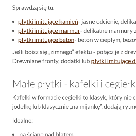
Sprawdzą się tu:
płytki imitujące kamień
- jasne odcienie, delik
płytki imitujące marmur
- delikatne marmury z
płytki imitujące beton
- beton w ciepłym, beż
Jeśli boisz się „zimnego” efektu - połącz je z d
Drewniane fronty, dodatki lub
płytki imitujące
Małe płytki - kafelki i cegiełk
Kafelki w formacie cegiełki to klasyk, który nie
jodełkę lub klasycznie „na mijankę”, dodają rytm
Idealne:
na ścianę nad blatem,