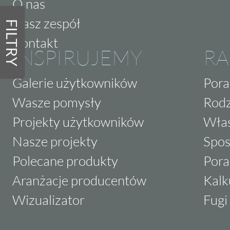
O nas
Nasz zespół
FILTRY
Kontakt
INSPIRUJEMY
RA
Galerie użytkowników
Pora
Wasze pomysły
Rodz
Projekty użytkowników
Właś
Nasze projekty
Spos
Polecane produkty
Pora
Aranżacje producentów
Kalk
Wizualizator
Fugi 