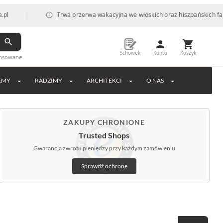
Trwa przerwa wakacyjna we włoskich oraz hiszpańskich fabrykach, c
Schowek
Konto
Koszyk
ansowane
EMY
RADZIMY
ARCHITEKCI
O NAS
ZAKUPY CHRONIONE
Trusted Shops
Gwarancja zwrotu pieniędzy przy każdym zamówieniu
Sprawdź ochronę