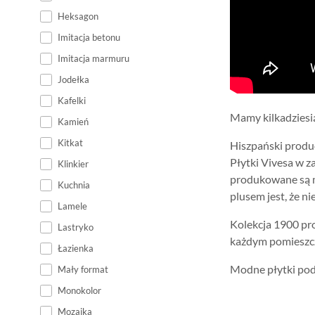
Heksagon
Imitacja betonu
Imitacja marmuru
Jodełka
Kafelki
Mamy kilkadziesi
Kamień
Kitkat
Hiszpański produc
Płytki Vivesa w z
Klinkier
produkowane są m
Kuchnia
plusem jest, że n
Lamele
Kolekcja 1900 pr
Lastryko
każdym pomieszcz
Łazienka
Modne płytki pod
Mały format
Monokolor
Mozaika