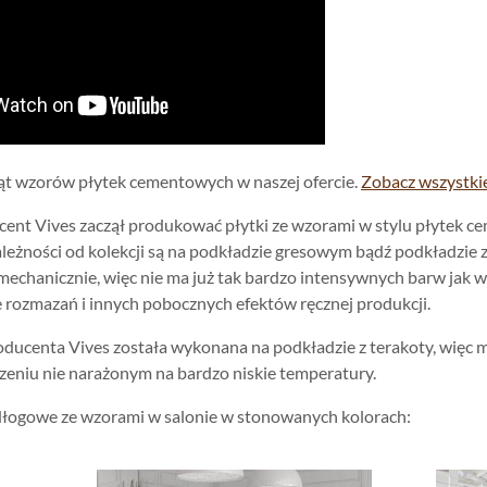
ąt wzorów płytek cementowych w naszej ofercie.
Zobacz wszystki
ent Vives zaczął produkować płytki ze wzorami w stylu płytek cem
ależności od kolekcji są na podkładzie gresowym bądź podkładzie z c
echanicznie, więc nie ma już tak bardzo intensywnych barw jak w
ie rozmazań i innych pobocznych efektów ręcznej produkcji.
oducenta Vives została wykonana na podkładzie z terakoty, więc 
eniu nie narażonym na bardzo niskie temperatury.
łogowe ze wzorami w salonie w stonowanych kolorach: