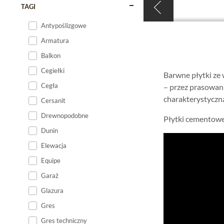
TAGI
Antypoślizgowe
Armatura
Balkon
Cegiełki
Barwne płytki ze
Cegła
– przez prasowan
charakterystyczną
Cersanit
Drewnopodobne
Płytki cementowe 
Dunin
Elewacja
Equipe
Garaż
Glazura
Gres
Gres techniczny