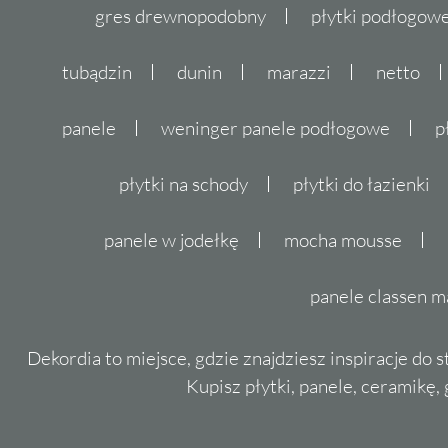
gres drewnopodobny
płytki podłogo
tubądzin
dunin
marazzi
netto
panele
weninger panele podłogowe
p
płytki na schody
płytki do łazienki
panele w jodełkę
mocha mousse
panele classen m
Dekordia to miejsce, gdzie znajdziesz inspiracje do 
Kupisz płytki, panele, ceramikę, g