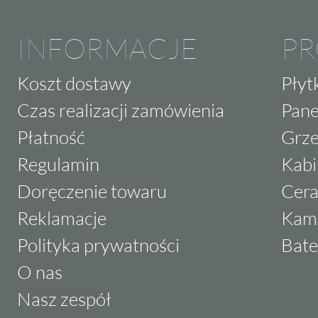
INFORMACJE
P
Koszt dostawy
Płyt
Czas realizacji zamówienia
Pane
Płatność
Grze
Regulamin
Kabi
Doręczenie towaru
Cera
Reklamacje
Kam
Polityka prywatności
Bate
O nas
Nasz zespół