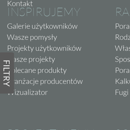
Kontakt
INSPIRUJEMY
RA
Galerie użytkowników
Pora
Wasze pomysły
Rodz
Projekty użytkowników
Właś
Nasze projekty
Spos
FILTRY
Polecane produkty
Pora
Aranżacje producentów
Kalk
Wizualizator
Fugi 