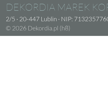
DEKORDIA MAREK KO
2/5
·
20-447 Lublin
·
NIP: 713235776
© 2026 Dekordia.pl (h8)