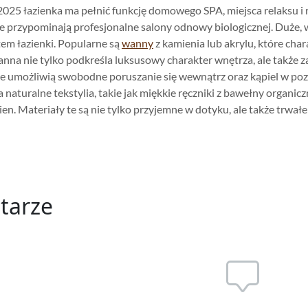
25 łazienka ma pełnić funkcję domowego SPA, miejsca relaksu i reg
re przypominają profesjonalne salony odnowy biologicznej. Duże, 
em łazienki. Popularne są
wanny
z kamienia lub akrylu, które cha
nna nie tylko podkreśla luksusowy charakter wnętrza, ale także za
re umożliwią swobodne poruszanie się wewnątrz oraz kąpiel w poz
 naturalne tekstylia, takie jak miękkie ręczniki z bawełny organicz
en. Materiały te są nie tylko przyjemne w dotyku, ale także trwałe 
tarze