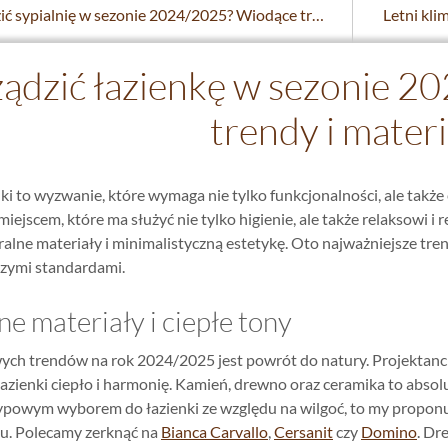
Jak urządzić sypialnię w sezonie 2024/2025? Wiodące trendy i ponadczasowe rozwiązania
ządzić łazienkę w sezonie
trendy i materi
ki to wyzwanie, które wymaga nie tylko funkcjonalności, ale także
 miejscem, które ma służyć nie tylko higienie, ale także relaksowi i
ralne materiały i minimalistyczną estetykę. Oto najważniejsze tr
zymi standardami.
ne materiały i ciepłe tony
ch trendów na rok 2024/2025 jest powrót do natury. Projektanci 
azienki ciepło i harmonię. Kamień, drewno oraz ceramika to abs
ypowym wyborem do łazienki ze względu na wilgoć, to my propo
ju. Polecamy zerknąć na
Bianca Carvallo
,
Cersanit
czy
Domino
. Dr