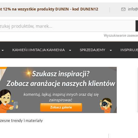
|
wszystkie produkty DUNIN - kod DUNIN12
info@dekordia.pl
Wyszukiwanie zaaw
KAMIEŃ I IMITACJA KAMIENIA
SPRZEDAJEMY
INSPIRUJ
esne trendy i materiały