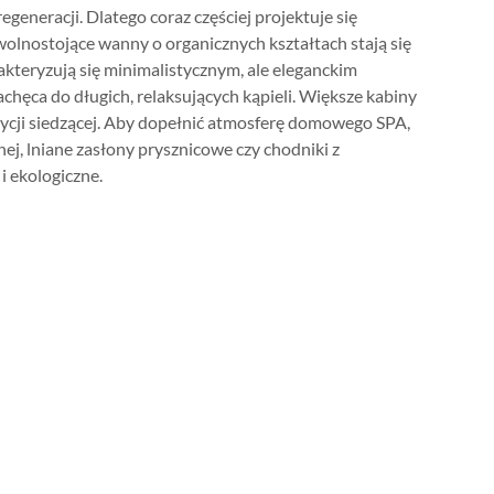
eneracji. Dlatego coraz częściej projektuje się
wolnostojące wanny o organicznych kształtach stają się
rakteryzują się minimalistycznym, ale eleganckim
chęca do długich, relaksujących kąpieli. Większe kabiny
ycji siedzącej. Aby dopełnić atmosferę domowego SPA,
nej, lniane zasłony prysznicowe czy chodniki z
i ekologiczne.