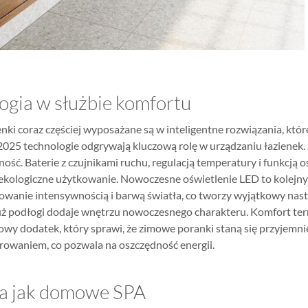
ogia w służbie komfortu
ki coraz częściej wyposażane są w inteligentne rozwiązania, któ
025 technologie odgrywają kluczową rolę w urządzaniu łazienek
ść. Baterie z czujnikami ruchu, regulacją temperatury i funkcją 
 ekologiczne użytkowanie. Nowoczesne oświetlenie LED to kolejny
rowanie intensywnością i barwą światła, co tworzy wyjątkowy na
uż podłogi dodaje wnętrzu nowoczesnego charakteru. Komfort ter
owy dodatek, który sprawi, że zimowe poranki staną się przyjemn
rowaniem, co pozwala na oszczędność energii.
ka jak domowe SPA