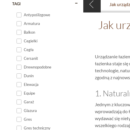
TAGI
Antypoślizgowe
Jak ur
Armatura
Balkon
Cegiełki
Cegła
Urządzanie łazien
Cersanit
łazienka staje się
Drewnopodobne
technologie, natu
Dunin
zgodną z najnows
Elewacja
1. Natural
Equipe
Garaż
Jednym z kluczowy
Glazura
wprowadzają do ł
wydawać się niet
Gres
wszelkiego rodza
Gres techniczny