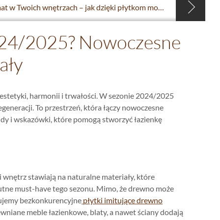
Letni klimat w Twoich wnętrzach – jak dzięki płytkom możesz podtrzymać ciepłe wspomnienia gdy nadejdą zimne dni
 2024/2025? Nowoczesne
ały
 estetyki, harmonii i trwałości. W sezonie 2024/2025
 regeneracji. To przestrzeń, która łączy nowoczesne
endy i wskazówki, które pomogą stworzyć łazienkę
wnętrz stawiają na naturalne materiały, które
olutne must-have tego sezonu. Mimo, że drewno może
nujemy bezkonkurencyjne
płytki imitujące drewno
ewniane meble łazienkowe, blaty, a nawet ściany dodają