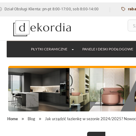
|
sługi Klienta: pn-pt 8:00-17:00, sob 8:00-14:00
rabat 12% na 
PŁYTKI CERAMICZNE
PANELE I DESKI PODŁOGOWE
Home
Blog
Jak urządzić łazienkę w sezonie 2024/2025? Nowocz