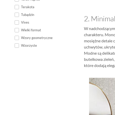
Terakota
Tubądzin
2. Minima
Vives
W nadchodzącym s
Wielki format
charakteru. Monoc
Wzory geometryczne
mosiężne detale c
Wzorzyste
uchwytów, ukryte
Modne są delikatn
butelkowa zieleń,
które dodają eleg