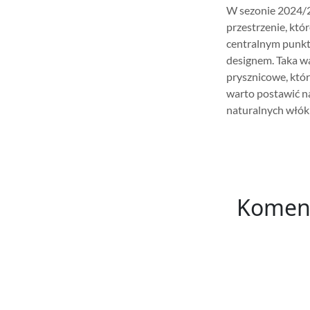
W sezonie 2024/20
przestrzenie, któ
centralnym punkt
designem. Taka wa
prysznicowe, któ
warto postawić na
naturalnych włóki
Komen