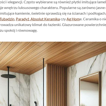
ści i elegancji. Często wybierane są również płytki imitujące la
je wnętrzu luksusowego charakteru. Popularne są zarówno jasne mar
 imitujące kamienie, świetnie sprawdzą się na ścianach i podłogach
Tubądzin
,
Paradyż
,
Absolut Keramika
czy
Ag Hom
e. Ceramika o n
rowadza unikatowy klimat do łazienki. Glazurowane powierzchnie w
rzu spokój i równowagę.