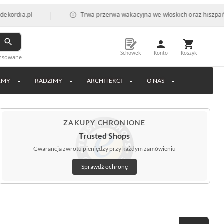
|
Trwa przerwa wakacyjna we włoskich oraz hiszpańskich fabr
Schowek
Konto
Koszyk
ansowane
EMY
RADZIMY
ARCHITEKCI
O NAS
ZAKUPY CHRONIONE
Trusted Shops
Gwarancja zwrotu pieniędzy przy każdym zamówieniu
Sprawdź ochronę