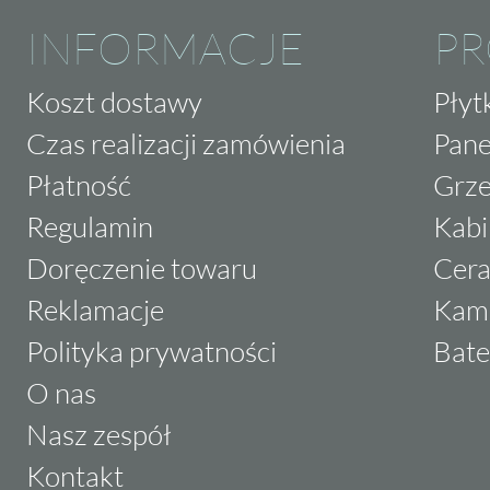
INFORMACJE
P
Koszt dostawy
Płyt
Czas realizacji zamówienia
Pane
Płatność
Grze
Regulamin
Kabi
Doręczenie towaru
Cera
Reklamacje
Kam
Polityka prywatności
Bate
O nas
Nasz zespół
Kontakt