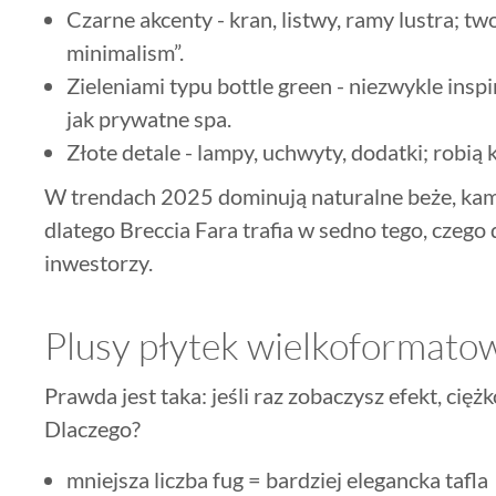
Czarne akcenty - kran, listwy, ramy lustra; tw
minimalism”.
Zieleniami typu bottle green - niezwykle insp
jak prywatne spa.
Złote detale - lampy, uchwyty, dodatki; robią
W trendach 2025 dominują naturalne beże, kami
dlatego Breccia Fara trafia w sedno tego, czego d
inwestorzy.
Plusy płytek wielkoformato
Prawda jest taka: jeśli raz zobaczysz efekt, cięż
Dlaczego?
mniejsza liczba fug = bardziej elegancka tafla