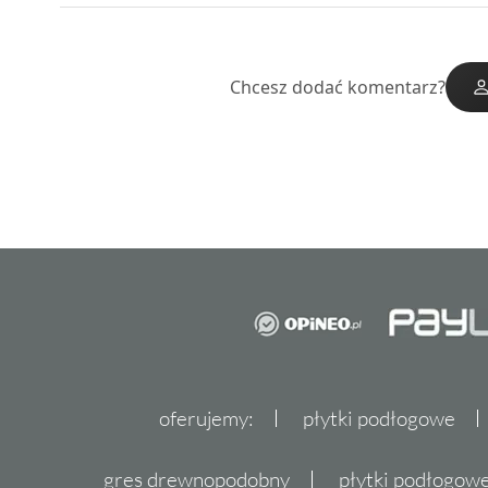
Chcesz dodać komentarz?
oferujemy:
płytki podłogowe
gres drewnopodobny
płytki podłogo