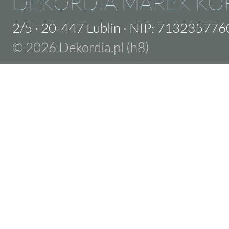
DEKORDIA MAREK KO
2/5
·
20-447 Lublin
·
NIP: 713235776
© 2026 Dekordia.pl (h8)