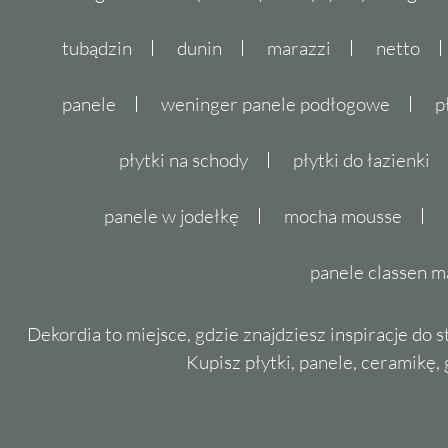
tubądzin
dunin
marazzi
netto
panele
weninger panele podłogowe
p
płytki na schody
płytki do łazienki
panele w jodełkę
mocha mousse
panele classen m
Dekordia to miejsce, gdzie znajdziesz inspiracje do 
Kupisz płytki, panele, ceramikę, g