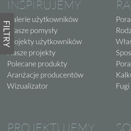
INSPIRUJEMY
RA
Galerie użytkowników
Pora
FILTRY
Wasze pomysły
Rodz
Projekty użytkowników
Właś
Nasze projekty
Spos
Polecane produkty
Pora
Aranżacje producentów
Kalk
Wizualizator
Fugi 
PROJEKTUJEMY
SO