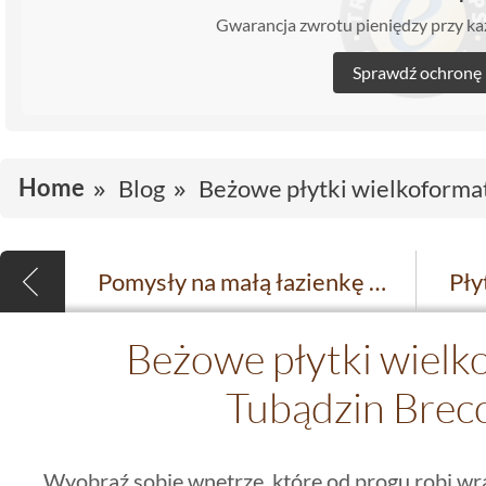
Gwarancja zwrotu pieniędzy przy 
Sprawdź ochronę
Home
Blog
Beżowe płytki wielkoformat
Pomysły na małą łazienkę – jak ją urządzić?
Beżowe płytki wielk
Tubądzin Brecc
Wyobraź sobie wnętrze, które od progu robi wra