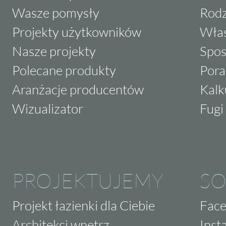
Wasze pomysły
Rodz
Projekty użytkowników
Właś
Nasze projekty
Spos
Polecane produkty
Pora
Aranżacje producentów
Kalk
Wizualizator
Fugi 
PROJEKTUJEMY
SO
Projekt łazienki dla Ciebie
Fac
Architekci wnętrz
Inst