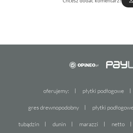
Chcesz dodać komentarz?
oferujemy:
płytki podłogowe
gres drewnopodobny
płytki podłogo
tubądzin
dunin
marazzi
netto