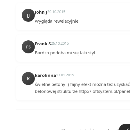
John J
30.10.2015
JJ
Wygląda rewelacyjnie!
Frank S
26.10.2015
FS
Bardzo podoba mi się taki styl
karolinna
13.01.2015
K
świetne betony :) fajny efekt można też uzysk
betonowej strukturze http://loftsystem.pl/pane