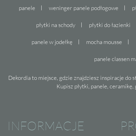
panele
weninger panele podłogowe
p
płytki na schody
płytki do łazienki
panele w jodełkę
mocha mousse
panele classen m
Dekordia to miejsce, gdzie znajdziesz inspiracje do 
Kupisz płytki, panele, ceramikę, g
INFORMACJE
P