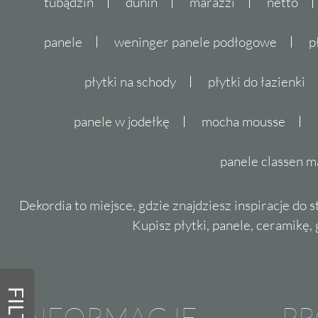
tubądzin
dunin
marazzi
netto
panele
weninger panele podłogowe
p
płytki na schody
płytki do łazienki
panele w jodełkę
mocha mousse
panele classen m
Dekordia to miejsce, gdzie znajdziesz inspiracje do 
Kupisz płytki, panele, ceramikę, g
INFORMACJE
P