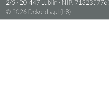
2/5
·
20-447 Lublin
·
NIP: 713235776
© 2026 Dekordia.pl (h8)