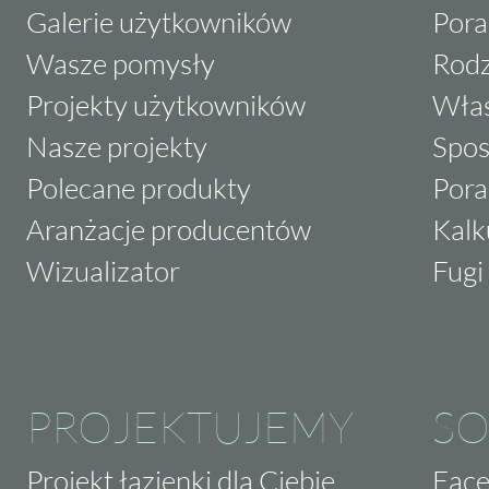
Galerie użytkowników
Pora
Wasze pomysły
Rodz
Projekty użytkowników
Właś
Nasze projekty
Spos
Polecane produkty
Pora
Aranżacje producentów
Kalk
Wizualizator
Fugi 
PROJEKTUJEMY
SO
Projekt łazienki dla Ciebie
Fac