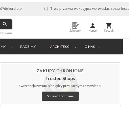
|
a.pl
Trwa przerwa wakacyjna we włoskich oraz hiszpańskich f
Schowek
Konto
Koszyk
ansowane
EMY
RADZIMY
ARCHITEKCI
O NAS
ZAKUPY CHRONIONE
Trusted Shops
Gwarancja zwrotu pieniędzy przy każdym zamówieniu
Sprawdź ochronę