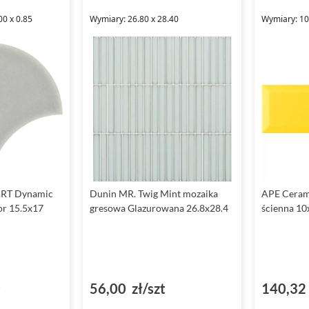
00 x 0.85
Wymiary: 26.80 x 28.40
Wymiary: 10.
ART Dynamic
Dunin MR. Twig Mint mozaika
APE Cerami
or 15.5x17
gresowa Glazurowana 26.8x28.4
ścienna 10
²
56,00 zł/szt
140,32 