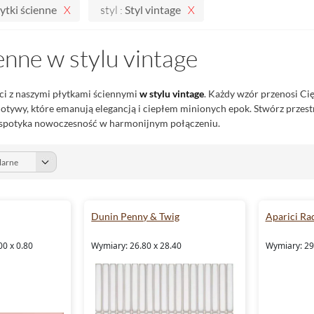
ytki ścienne
styl :
Styl vintage
ienne w stylu vintage
ci z naszymi płytkami ściennymi
w stylu vintage
. Każdy wzór przenosi Cię
otywy, które emanują elegancją i ciepłem minionych epok. Stwórz przest
ja spotyka nowoczesność w harmonijnym połączeniu.
Dunin Penny & Twig
Aparici Ra
00 x 0.80
Wymiary: 26.80 x 28.40
Wymiary: 29.