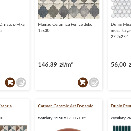
Ornato płytka
Mainzu Ceramica Fenice dekor
Dunin Mis
55
15x30
mozaika g
27.2x27.4
²
146,39 zł/m²
56,00 z
senzia
Carmen Ceramic Art Dynamic
Dunin Pen
00
Wymiary: 15.50 x 17.00 x 0.85
Wymiary: 26