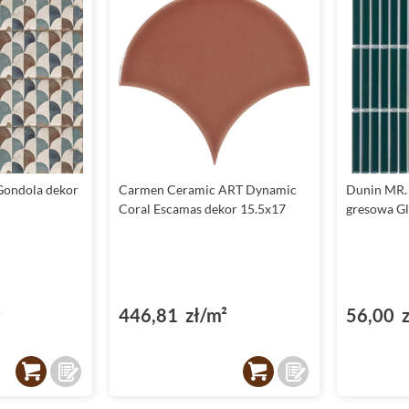
Gondola dekor
Carmen Ceramic ART Dynamic
Dunin MR. 
Coral Escamas dekor 15.5x17
gresowa Gl
²
446,81 zł/m²
56,00 z