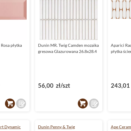
 Rosa płytka
Dunin MR. Twig Camden mozaika
Aparici Ra
gresowa Glazurowana 26.8x28.4
płytka ści
²
56,00 zł/szt
243,01 
rt Dynamic
Dunin Penny & Twig
Ape Cerami