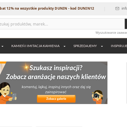
|
na wszystkie produkty DUNIN - kod DUNIN12
info@dekordi
Wyszukiwanie zaaw
KAMIEŃ I IMITACJA KAMIENIA
SPRZEDAJEMY
INSPIRUJ