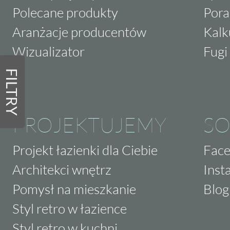
Polecane produkty
Pora
Aranżacje producentów
Kalk
Wizualizator
Fugi 
FILTRY
PROJEKTUJEMY
SO
Projekt łazienki dla Ciebie
Fac
Architekci wnętrz
Inst
Pomysł na mieszkanie
Blog
Styl retro w łazience
Styl retro w kuchni