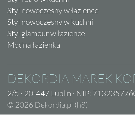
Styl nowoczesny w łazience
Styl nowoczesny w kuchni
Styl glamour w łazience
Modna łazienka
DEKORDIA MAREK KO
2/5
·
20-447 Lublin
·
NIP: 713235776
© 2026 Dekordia.pl (h8)