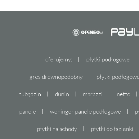
oferujemy:
płytki podłogowe
gres drewnopodobny
płytki podłogo
tubądzin
dunin
marazzi
netto
panele
weninger panele podłogowe
p
płytki na schody
płytki do łazienki