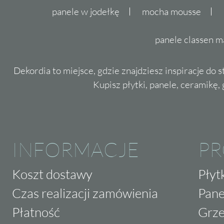
panele w jodełkę
mocha mousse
panele classen m
Dekordia to miejsce, gdzie znajdziesz inspiracje do 
Kupisz płytki, panele, ceramikę, g
INFORMACJE
P
Koszt dostawy
Płyt
Czas realizacji zamówienia
Pane
Płatność
Grze