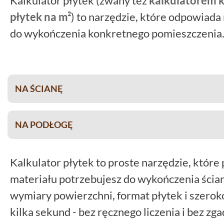
Kalkulator płytek (zwany też
kalkulatorem k
płytek na m²
) to narzędzie, które odpowiada
do wykończenia konkretnego pomieszczenia
Nasz kalkulator płytek to szybkie i wygodne 
zapotrzebowania na płytki ścienne, podłogo
NA ŚCIANĘ
wymiary powierzchni, format płytek oraz szer
sekund wyliczy potrzebną ilość materiału, be
NA PODŁOGĘ
Kalkulator uwzględnia także otwory, takie ja
oszacować zapas materiału potrzebny przy do
Kalkulator płytek to proste narzędzie, które 
wymagających układach. Dzięki temu łatwiej 
materiału potrzebujesz do wykończenia ścian
braków w trakcie prac i zyskasz pewność, że i
wymiary powierzchni, format płytek i szeroko
rozsądnie, a nie "na oko".
kilka sekund - bez ręcznego liczenia i bez zg