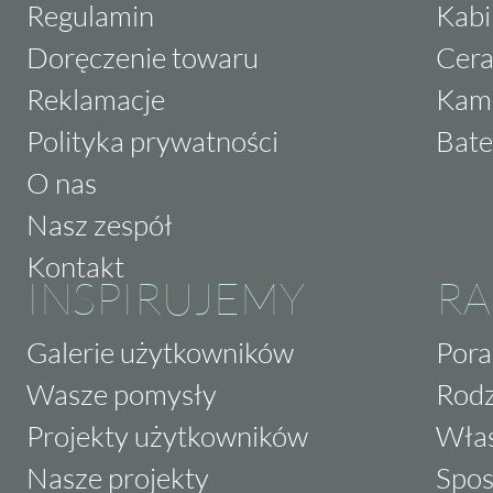
Regulamin
Kabi
Doręczenie towaru
Cera
Reklamacje
Kam
Polityka prywatności
Bate
O nas
Nasz zespół
Kontakt
INSPIRUJEMY
RA
Galerie użytkowników
Pora
Wasze pomysły
Rodz
Projekty użytkowników
Właś
Nasze projekty
Spos